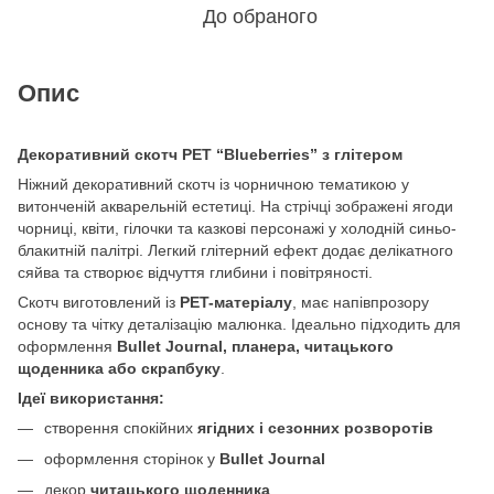
До обраного
Опис
Декоративний скотч PET “Blueberries” з глітером
Ніжний декоративний скотч із чорничною тематикою у
витонченій акварельній естетиці. На стрічці зображені ягоди
чорниці, квіти, гілочки та казкові персонажі у холодній синьо-
блакитній палітрі. Легкий глітерний ефект додає делікатного
сяйва та створює відчуття глибини і повітряності.
Скотч виготовлений із
PET-матеріалу
, має напівпрозору
основу та чітку деталізацію малюнка. Ідеально підходить для
оформлення
Bullet Journal, планера, читацького
щоденника або скрапбуку
.
Ідеї використання:
створення спокійних
ягідних і сезонних розворотів
оформлення сторінок у
Bullet Journal
декор
читацького щоденника