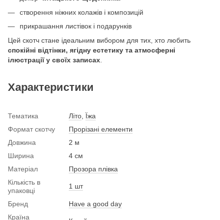
створення ніжних колажів і композицій
прикрашання листівок і подарунків
Цей скотч стане ідеальним вибором для тих, хто любить
спокійні відтінки, ягідну естетику та атмосферні
ілюстрації у своїх записах
.
Характеристики
Тематика
Літо
,
Їжа
Формат скотчу
Прорізані елементи
Довжина
2 м
Ширина
4 см
Матеріал
Прозора плівка
Кількість в
1 шт
упаковці
Бренд
Have a good day
Країна