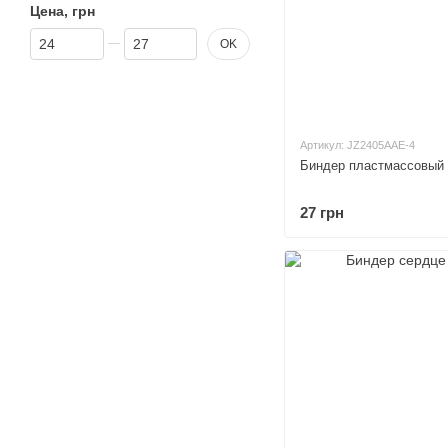
Цена, грн
От Цена, грн
До Цена, грн
OK
Артикул: JZ2405AAE-4
Биндер пластмассовый 
27 грн