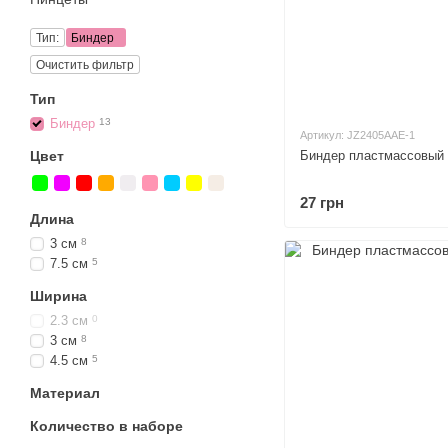
Тип:
Биндер
Очистить фильтр
Тип
Биндер
13
Артикул: JZ2405AAE-1
Биндер пластмассовый 
Цвет
27 грн
Длина
3 см
8
7.5 см
5
Ширина
2.3 см
0
3 см
8
4.5 см
5
Материал
Количество в наборе