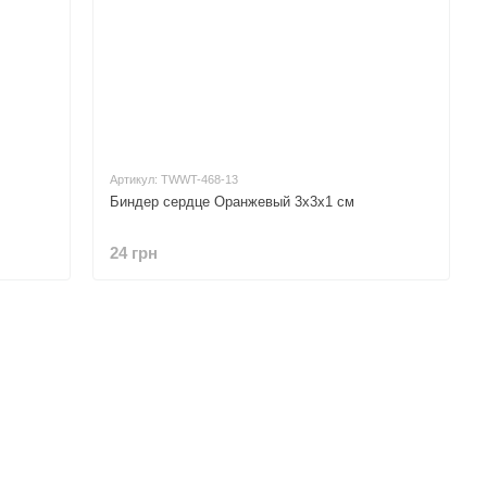
Артикул: TWWT-468-13
Биндер сердце Оранжевый 3х3х1 см
24 грн