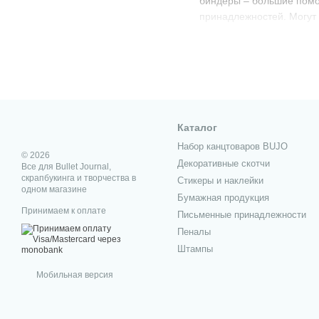
биндеры – большие помо
принадлежностей. Могут 
Интернет-магазин BuJoBo
или сиреневую дымку – т
рукотворной открытке ил
Какой купить б
Офисы украинских и межд
Каталог
рабочие будни, особенно
Набор канцтоваров BUJO
поднимает настроение со
© 2026
Декоративные скотчи
Все для Bullet Journal,
Домашнее творчество и р
скрапбукинга и творчества в
Стикеры и наклейки
интернет-магазин BuJoBo
одном магазине
Бумажная продукция
страны. Теперь работы б
Принимаем к оплате
Письменные принадлежности
Представленная в катало
Пеналы
Large size. Большой 
Штампы
Medium size. Средни
Мобильная версия
Small size. Маленьки
Биндеры купить