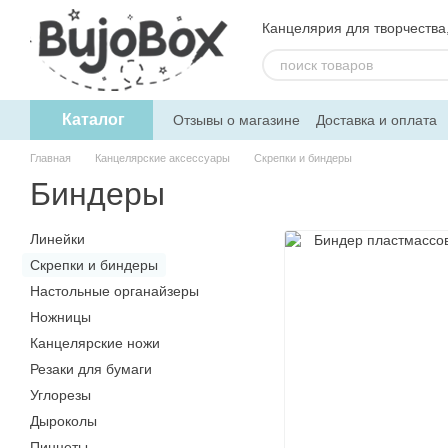
Перейти к основному контенту
Канцелярия для творчества, 
Каталог
Отзывы о магазине
Доставка и оплата
Пользовательское соглашение
Обмен
Главная
Канцелярские аксессуары
Скрепки и биндеры
Биндеры
Линейки
Скрепки и биндеры
Настольные органайзеры
Ножницы
Канцелярские ножи
Резаки для бумаги
Углорезы
Дыроколы
Пинцеты