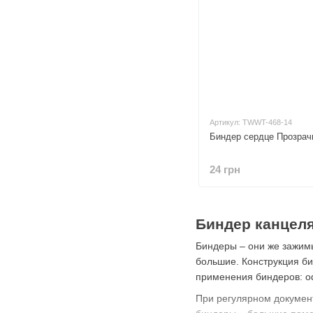
Артикул: TWWT-468-14
Биндер сердце Прозрач
24 грн
Биндер канцеля
Биндеры – они же зажим
большие. Конструкция би
применения биндеров: оф
При регулярном докумен