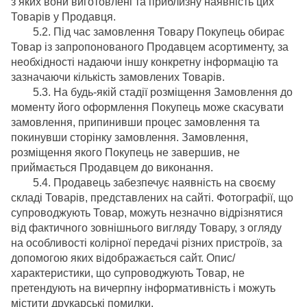
з яких вони виготовлені та приблизну наявність цих
Товарів у Продавця.
5.2. Під час замовлення Товару Покупець обирає
Товар із запропонованого Продавцем асортименту, за
необхідності надаючи іншу конкретну інформацію та
зазначаючи кількість замовлених Товарів.
5.3. На будь-якій стадії розміщення Замовлення до
моменту його оформлення Покупець може скасувати
замовлення, припинивши процес замовлення та
покинувши сторінку замовлення. Замовлення,
розміщення якого Покупець не завершив, не
приймається Продавцем до виконання.
5.4. Продавець забезпечує наявність на своєму
складі Товарів, представлених на сайті. Фотографії, що
супроводжують Товар, можуть незначно відрізнятися
від фактичного зовнішнього вигляду Товару, з огляду
на особливості колірної передачі різних пристроїв, за
допомогою яких відображається сайт. Опис/
характеристики, що супроводжують Товар, не
претендують на вичерпну інформативність і можуть
містити друкарські помилки.