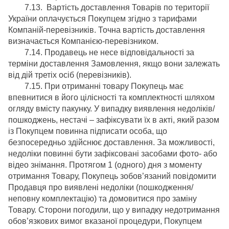
7.13. Вартість доставлення Товарів по території
України оплачується Покупцем згідно з тарифами
Компаній-перевізників. Точна вартість доставлення
визначається Компанією-перевізником.
7.14. Продавець не несе відповідальності за
терміни доставлення Замовлення, якщо вони залежать
від дій третіх осіб (перевізників).
7.15. При отриманні товару Покупець має
впевнитися в його цілісності та комплектності шляхом
огляду вмісту пакунку. У випадку виявлення недоліків/
пошкоджень, нестачі – зафіксувати їх в акті, який разом
із Покупцем повинна підписати особа, що
безпосередньо здійснює доставлення. За можливості,
недоліки повинні бути зафіксовані засобами фото- або
відео знімання. Протягом 1 (одного) дня з моменту
отримання Товару, Покупець зобов’язаний повідомити
Продавця про виявлені недоліки (пошкодження/
неповну комплектацію) та домовитися про заміну
Товару. Сторони погодили, що у випадку недотримання
обов’язкових вимог вказаної процедури, Покупцем