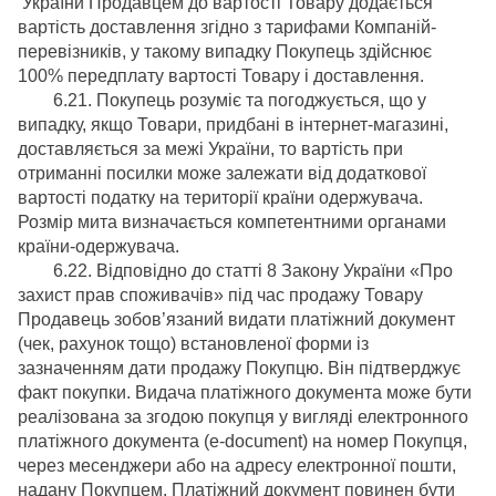
України Продавцем до вартості Товару додається
вартість доставлення згідно з тарифами Компаній-
перевізників, у такому випадку Покупець здійснює
100% передплату вартості Товару і доставлення.
6.21. Покупець розуміє та погоджується, що у
випадку, якщо Товари, придбані в інтернет-магазині,
доставляється за межі України, то вартість при
отриманні посилки може залежати від додаткової
вартості податку на території країни одержувача.
Розмір мита визначається компетентними органами
країни-одержувача.
6.22. Відповідно до статті 8 Закону України «Про
захист прав споживачів» під час продажу Товару
Продавець зобов’язаний видати платіжний документ
(чек, рахунок тощо) встановленої форми із
зазначенням дати продажу Покупцю. Він підтверджує
факт покупки. Видача платіжного документа може бути
реалізована за згодою покупця у вигляді електронного
платіжного документа (e-document) на номер Покупця,
через месенджери або на адресу електронної пошти,
надану Покупцем. Платіжний документ повинен бути