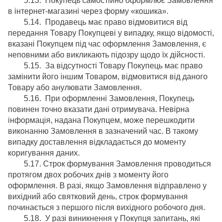
5.13. Покупець самостійно оформлює Замовлення
в інтернет-магазині через форму «кошика».
5.14. Продавець має право відмовитися від
передання Товару Покупцеві у випадку, якщо відомості,
вказані Покупцем під час оформлення Замовлення, є
неповними або викликають підозру щодо їх дійсності.
5.15. За відсутності Товару Покупець має право
замінити його іншим Товаром, відмовитися від даного
Товару або анулювати Замовлення.
5.16. При оформленні Замовлення, Покупець
повинен точно вказати дані отримувача. Невірна
інформація, надана Покупцем, може перешкодити
виконанню Замовлення в зазначений час. В такому
випадку доставлення відкладається до моменту
коригування даних.
5.17. Строк формування Замовлення проводиться
протягом двох робочих днів з моменту його
оформлення. В разі, якщо Замовлення відправлено у
вихідний або святковий день, строк формування
починається з першого після вихідного робочого дня.
5.18. У разі виникнення у Покупця запитань, які