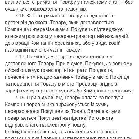
визнається отримання Товару у належному стані – без
будь-яких пошкоджень та недоліків.
7.16. Факт отримання Товару та відсутність
претензій до якості Товару, який доставляється
Компаніями-перевізниками, Покупець підтверджує
власним розписом у товарно-транспортній накладній,
декларації Компанії-перевізника, або у видатковій
накладній при отриманні Товару.
7.17. Покупець має право відмовитися від
доставленого Товару. При відмові Покупець в повному
обсязі оплачує транспортні витрати Продавця,
понесені ним на доставлення Товару в місто Покупця
та повернення Товару в місто Продавця згідно з
тарифами кур'єрської служби або Компанії-перевізника.
7.18. При відмові від Товару оплата за послуги
Компанії-перевізника вираховується із суми,
перерахованої Покупцем за Товар. Залишок суми
повертається Покупцеві на підставі його листа,
відправленого на електрону пошту
hello@bujobox.com.ua, із зазначенням поточного
рахунку, на який повинні бути повернуті грошові кошти.