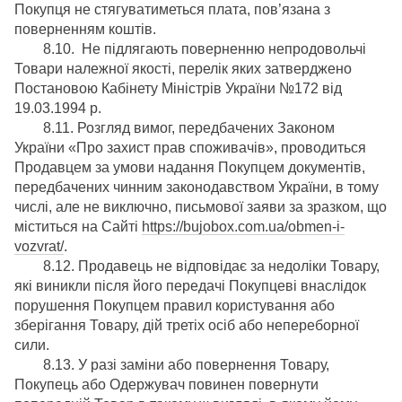
Покупця не стягуватиметься плата, пов’язана з
поверненням коштів.
8.10. Не підлягають поверненню непродовольчі
Товари належної якості, перелік яких затверджено
Постановою Кабінету Міністрів України №172 від
19.03.1994 р.
8.11. Розгляд вимог, передбачених Законом
України «Про захист прав споживачів», проводиться
Продавцем за умови надання Покупцем документів,
передбачених чинним законодавством України, в тому
числі, але не виключно, письмової заяви за зразком, що
міститься на Сайті
https://bujobox.com.ua/obmen-i-
vozvrat/
.
8.12. Продавець не відповідає за недоліки Товару,
які виникли після його передачі Покупцеві внаслідок
порушення Покупцем правил користування або
зберігання Товару, дій третіх осіб або непереборної
сили.
8.13. У разі заміни або повернення Товару,
Покупець або Одержувач повинен повернути