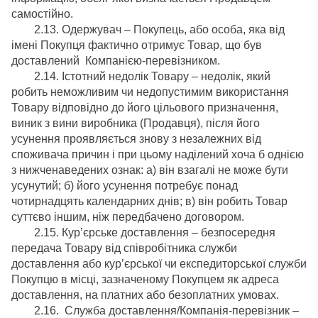
самостійно.
2.13. Одержувач – Покупець, або особа, яка від
імені Покупця фактично отримує Товар, що був
доставлений Компанією-перевізником.
2.14. Істотний недолік Товару – недолік, який
робить неможливим чи недопустимим використання
Товару відповідно до його цільового призначення,
виник з вини виробника (Продавця), після його
усунення проявляється знову з незалежних від
споживача причин і при цьому наділений хоча б однією
з нижченаведених ознак: а) він взагалі не може бути
усунутий; б) його усунення потребує понад
чотирнадцять календарних днів; в) він робить Товар
суттєво іншим, ніж передбачено договором.
2.15. Кур’єрське доставлення – безпосередня
передача Товару від співробітника служби
доставлення або кур’єрської чи експедиторської служби
Покупцю в місці, зазначеному Покупцем як адреса
доставлення, на платних або безоплатних умовах.
2.16. Служба доставлення/Компанія-перевізник –