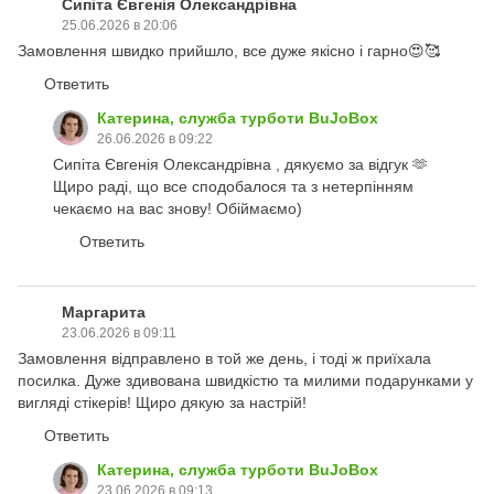
Сипіта Євгенія Олександрівна
25.06.2026 в 20:06
Замовлення швидко прийшло, все дуже якісно і гарно😍🥰
Ответить
Катерина, служба турботи BuJoBox
26.06.2026 в 09:22
Сипіта Євгенія Олександрівна , дякуємо за відгук 🫶
Щиро раді, що все сподобалося та з нетерпінням
чекаємо на вас знову! Обіймаємо)
Ответить
Маргарита
23.06.2026 в 09:11
Замовлення відправлено в той же день, і тоді ж приїхала
посилка. Дуже здивована швидкістю та милими подарунками у
вигляді стікерів! Щиро дякую за настрій!
Ответить
Катерина, служба турботи BuJoBox
23.06.2026 в 09:13