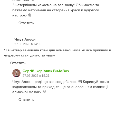
З нетерпінням чекаємо на вас знову! Обіймаємо та
бажаємо натхнення на створення краси й чудового
настрою 🤗
Ответить
Чмут Алєся
27.06.2026 в 14:55
Я в четвер замовила клей для алмазної мозаїки все прийшло в
чудовому стані дякую за увагу
Ответить
Сергій, керівник BuJoBox
27.06.2026 в 15:21
Чмут Алєся , раді що все сподобалось 🥰 Користуйтесь із
задоволенням та приходьте ще за оновленням коллекції
алмазної мозаїки 💜
Ответить