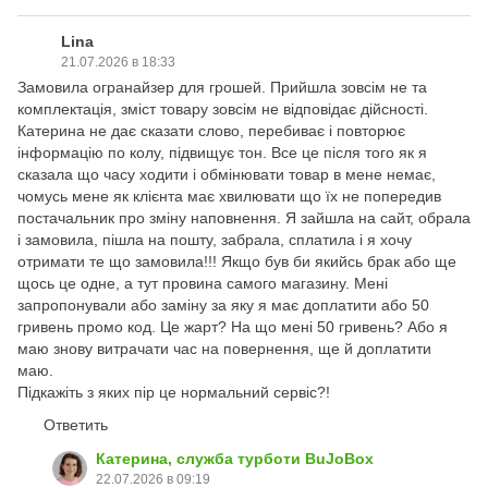
Lina
21.07.2026 в 18:33
Замовила огранайзер для грошей. Прийшла зовсім не та
комплектація, зміст товару зовсім не відповідає дійсності.
Катерина не дає сказати слово, перебиває і повторює
інформацію по колу, підвищує тон. Все це після того як я
сказала що часу ходити і обмінювати товар в мене немає,
чомусь мене як клієнта має хвилювати що їх не попередив
постачальник про зміну наповнення. Я зайшла на сайт, обрала
і замовила, пішла на пошту, забрала, сплатила і я хочу
отримати те що замовила!!! Якщо був би якийсь брак або ще
щось це одне, а тут провина самого магазину. Мені
запропонували або заміну за яку я має доплатити або 50
гривень промо код. Це жарт? На що мені 50 гривень? Або я
маю знову витрачати час на повернення, ще й доплатити
маю.
Підкажіть з яких пір це нормальний сервіс?!
Ответить
Катерина, служба турботи BuJoBox
22.07.2026 в 09:19