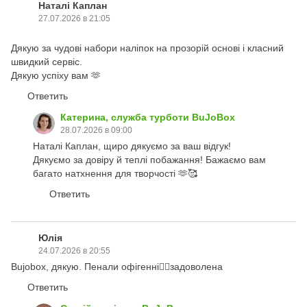
Наталі Каплан
27.07.2026 в 21:05
Дякую за чудові набори наліпок на прозорій основі і класний
швидкий сервіс.
Дякую успіху вам 🫶
Ответить
Катерина, служба турботи BuJoBox
28.07.2026 в 09:00
Наталі Каплан, щиро дякуємо за ваш відгук!
Дякуємо за довіру й теплі побажання! Бажаємо вам
багато натхнення для творчості 🫶🥰
Ответить
Юлія
24.07.2026 в 20:55
Bujobox, дякую. Пенали офігенні👍🏻задоволена
Ответить