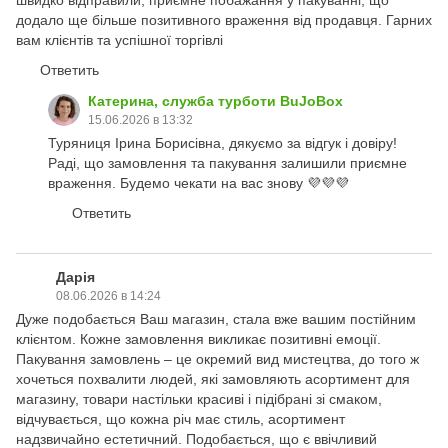
швидко відправили, приємне побажання у пакуванні, що
додало ще більше позитивного враження від продавця. Гарних
вам клієнтів та успішної торгівлі
Ответить
Катерина, служба турботи BuJoBox
15.06.2026 в 13:32
Туряниця Ірина Борисівна, дякуємо за відгук і довіру!
Раді, що замовлення та пакування залишили приємне
враження. Будемо чекати на вас знову 💜💜💜
Ответить
Дарія
08.06.2026 в 14:24
Дуже подобається Ваш магазин, стала вже вашим постійним
клієнтом. Кожне замовлення викликає позитивні емоції.
Пакування замовлень – це окремий вид мистецтва, до того ж
хочеться похвалити людей, які замовляють асортимент для
магазину, товари настільки красиві і підібрані зі смаком,
відчувається, що кожна річ має стиль, асортимент
надзвичайно естетичний. Подобається, що є ввічливий