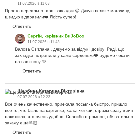
11.07.2026 в 11:03
Просто нереально гарні закладки 😍 Дякую велике магазину,
швидко відправили❤️ Якість супер!
Ответить
Сергій, керівник BuJoBox
11.07.2026 в 11:48
Валова Світлана , дякуємо за відгук і довіру! Раді, що
закладки потрапили у саме серденько❤️ Будемо чекати
на вас знову 💜
Ответить
Щербина Катерина Вікторівна
07.07.2026 в 12:23
Все очень качественно, приехала посылка быстро, пришло
всё то, что было на картинке, холст четкий, стразы сразу в зип
пакетиках, что очень удобно. Спасибо огромное, обязательно
закажу ещё🫶🏻
Ответить