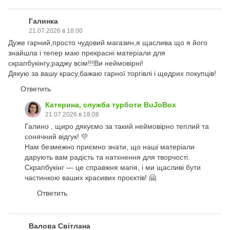
Галинка
21.07.2026 в 18:00
Дуже гарний,просто чудовий магазин,я щаслива що я його
знайшла і тепер маю прекрасні матеріали для
скрапбукінгу,раджу всім!!!Ви неймовірні!
Дякую за вашу красу,бажаю гарної торгівлі і щедрих покупців!
Ответить
Катерина, служба турботи BuJoBox
21.07.2026 в 18:08
Галино , щиро дякуємо за такий неймовірно теплий та
сонячний відгук! 💛
Нам безмежно приємно знати, що наші матеріали
дарують вам радість та натхнення для творчості.
Скрапбукінг — це справжня магія, і ми щасливі бути
частинкою ваших красивих проєктів! 🤗
Ответить
Валова Світлана