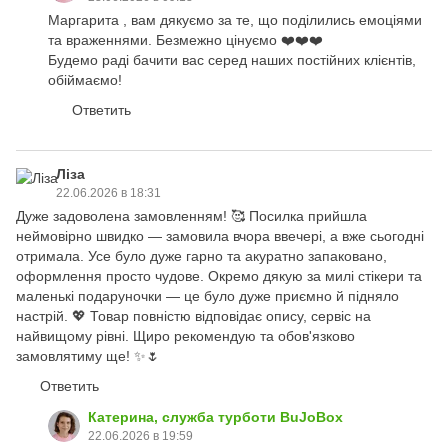
Маргарита , вам дякуємо за те, що поділились емоціями
та враженнями. Безмежно цінуємо ❤️❤️❤️
Будемо раді бачити вас серед наших постійних клієнтів,
обіймаємо!
Ответить
Ліза
22.06.2026 в 18:31
Дуже задоволена замовленням! 🥰 Посилка прийшла
неймовірно швидко — замовила вчора ввечері, а вже сьогодні
отримала. Усе було дуже гарно та акуратно запаковано,
оформлення просто чудове. Окремо дякую за милі стікери та
маленькі подаруночки — це було дуже приємно й підняло
настрій. 💖 Товар повністю відповідає опису, сервіс на
найвищому рівні. Щиро рекомендую та обов'язково
замовлятиму ще! ✨🌷
Ответить
Катерина, служба турботи BuJoBox
22.06.2026 в 19:59