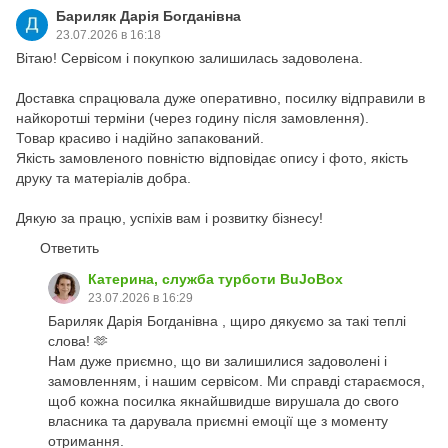
Бариляк Дарія Богданівна
23.07.2026 в 16:18
Вітаю! Сервісом і покупкою залишилась задоволена.
‎Доставка спрацювала дуже оперативно, посилку відправили в
найкоротші терміни (через годину після замовлення).
‎Товар красиво і надійно запакований.
‎Якість замовленого повністю відповідає опису і фото, якість
друку та матеріалів добра.
‎Дякую за працю, успіхів вам і розвитку бізнесу!
Ответить
Катерина, служба турботи BuJoBox
23.07.2026 в 16:29
Бариляк Дарія Богданівна , щиро дякуємо за такі теплі
слова! 🫶
Нам дуже приємно, що ви залишилися задоволені і
замовленням, і нашим сервісом. Ми справді стараємося,
щоб кожна посилка якнайшвидше вирушала до свого
власника та дарувала приємні емоції ще з моменту
отримання.