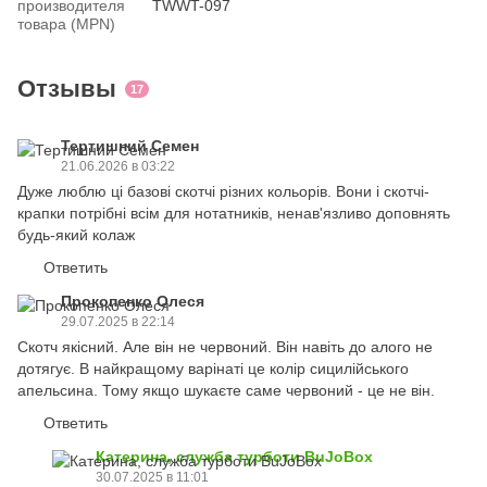
производителя
TWWT-097
товара (MPN)
Отзывы
17
Тертишний Семен
21.06.2026 в 03:22
Дуже люблю ці базові скотчі різних кольорів. Вони і скотчі-
крапки потрібні всім для нотатників, ненав'язливо доповнять
будь-який колаж
Ответить
Прокопенко Олеся
29.07.2025 в 22:14
Скотч якісний. Але він не червоний. Він навіть до алого не
дотягує. В найкращому варінаті це колір сицилійського
апельсина. Тому якщо шукаєте саме червоний - це не він.
Ответить
Катерина, служба турботи BuJoBox
30.07.2025 в 11:01