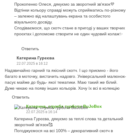
Прокопенко Олеся, дякуємо за зворотний зв'язок💜
Відтінки кольору справді можуть сприйматись по-різному
– залежно від налаштувань екрана та особистого
візуального досвіду.
Сподіваємося, що скотч стане в пригоді у ваших творчих
проєктах і допоможе створити не один чудовий колаж✨
Ответить
Катерина Гурєєва
22.07.2025 в 16:12
Надзвичайно гарний та якісний скотч. І що приємно - його
багато в моточку, вистачить надовго. Універсальний малюнок-
пасує майже до будь- якої тематики. Маю такий же білий.
Дуже чекаю на появу інших кольорів. Хочу їх всі в колекцію
Ответить
Катерина, служба турботи BuJoBox
22.07.2025 в 16:14
Катерина Гурєєва, дякуємо за теплі слова та детальний
зворотний зв'язок🥰
Погоджуємося на всі 100% – декоративний скотч в