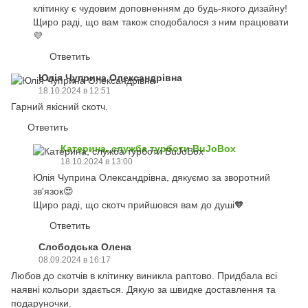
клітинку є чудовим доповненням до будь-якого дизайну!
Щиро раді, що вам також сподобалося з ним працювати
💜
Ответить
Юлія Чуприна Олександрівна
18.10.2024 в 12:51
Гарний якісний скотч.
Ответить
Катерина, служба турботи BuJoBox
18.10.2024 в 13:00
Юлія Чуприна Олександрівна, дякуємо за зворотний
зв'язок😍
Щиро раді, що скотч прийшовся вам до душі🧡
Ответить
Слободська Олена
08.09.2024 в 16:17
Любов до скотчів в клітинку виникла раптово. Придбала всі
наявні кольори здається. Дякую за швидке доставлення та
подаруночки.