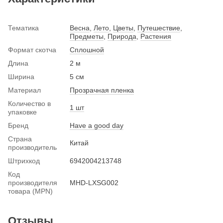
Тематика
Весна
,
Лето
,
Цветы
,
Путешествие
,
Предметы
,
Природа
,
Растения
Формат скотча
Сплошной
Длина
2 м
Ширина
5 см
Материал
Прозрачная пленка
Количество в
1 шт
упаковке
Бренд
Have a good day
Страна
Китай
производитель
Штрихкод
6942004213748
Код
производителя
MHD-LXSG002
товара (MPN)
Отзывы