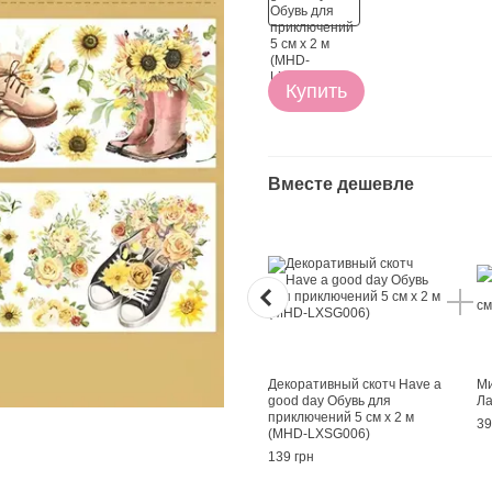
Купить
Вместе дешевле
Декоративный скотч Have a
Ми
good day Обувь для
Ла
приключений 5 см х 2 м
39
(MHD-LXSG006)
139 грн