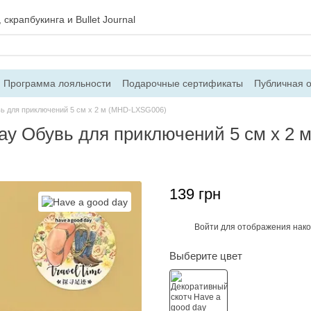
скрапбукинга и Bullet Journal
Программа лояльности
Подарочные сертификаты
Публичная 
 и возврат
Блог
Контакты
О магазине
вь для приключений 5 см х 2 м (MHD-LXSG006)
day Обувь для приключений 5 см х 2
139 грн
Войти
для отображения нако
%
Выберите цвет