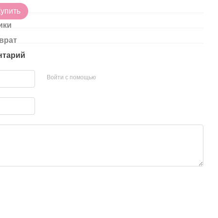
33
Купить
ики
врат
нтарий
Войти с помощью