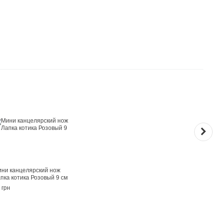
Вме
ни канцелярский нож
Деко
пка котика Розовый 9 см
good
прик
 грн
(MHD
139 г