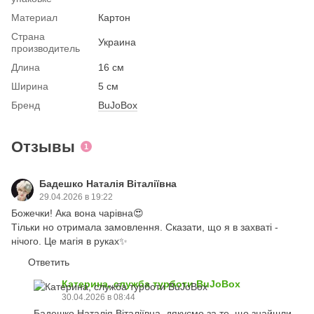
Материал
Картон
Страна
Украина
производитель
Длина
16 см
Ширина
5 см
Бренд
BuJoBox
Отзывы
1
Бадешко Наталія Віталіївна
29.04.2026 в 19:22
Божечки! Ака вона чарівна😍
Тільки но отримала замовлення. Сказати, що я в захваті -
нічого. Це магія в руках✨
Ответить
Катерина, служба турботи BuJoBox
30.04.2026 в 08:44
Бадешко Наталія Віталіївна, дякуємо за те, що знайшли