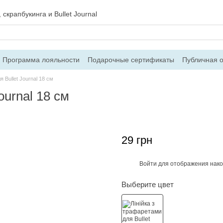
скрапбукинга и Bullet Journal
Программа лояльности
Подарочные сертификаты
Публичная 
 и возврат
Блог
Контакты
О магазине
 Bullet Journal 18 см
ournal 18 см
29 грн
Войти
для отображения нако
%
Выберите цвет