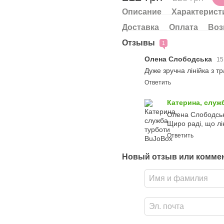
Описание
Характерист
Доставка
Оплата
Воз
Отзывы
1
Олена Слободська
15
Дуже зручна лінійка з 
Ответить
Катерина, служ
Олена Слободська
Щиро раді, що лі
Ответить
Новый отзыв или комме