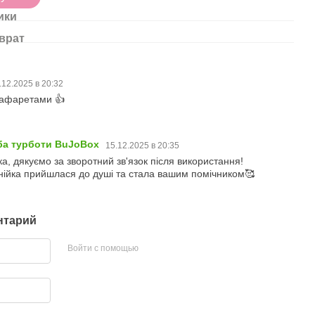
ики
врат
.12.2025 в 20:32
трафаретами 👍
ба турботи BuJoBox
15.12.2025 в 20:35
, дякуємо за зворотний зв'язок після використання!
нійка прийшлася до душі та стала вашим помічником🥰
нтарий
Войти с помощью