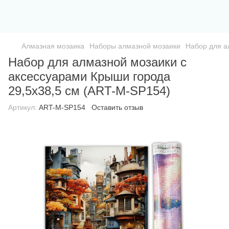
Алмазная мозаика
Наборы алмазной мозаики
Набор для а
Набор для алмазной мозаики с
аксессуарами Крыши города
29,5х38,5 см (ART-M-SP154)
Артикул:
ART-M-SP154
Оставить отзыв