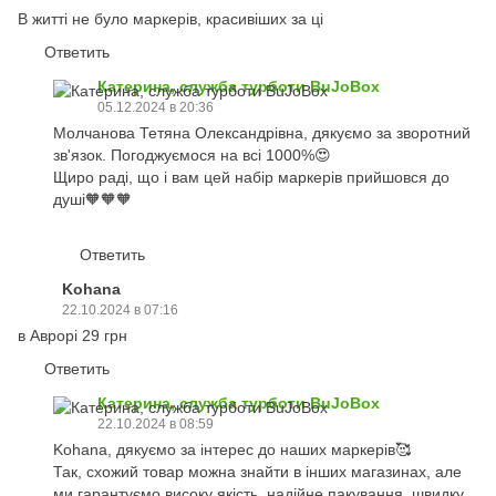
В житті не було маркерів, красивіших за ці
Ответить
Катерина, служба турботи BuJoBox
05.12.2024 в 20:36
Молчанова Тетяна Олександрівна, дякуємо за зворотний
зв'язок. Погоджуємося на всі 1000%😍
Щиро раді, що і вам цей набір маркерів прийшовся до
душі🧡🧡🧡
Ответить
Kohana
22.10.2024 в 07:16
в Аврорі 29 грн
Ответить
Катерина, служба турботи BuJoBox
22.10.2024 в 08:59
Kohana, дякуємо за інтерес до наших маркерів🥰
Так, схожий товар можна знайти в інших магазинах, але
ми гарантуємо високу якість, надійне пакування, швидку