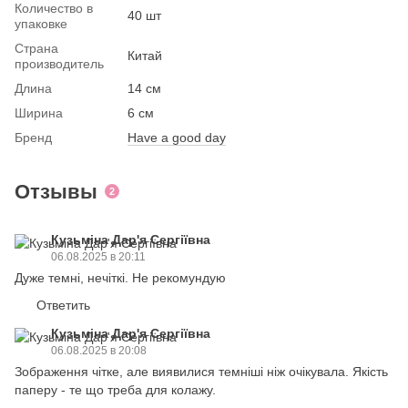
Количество в
40 шт
упаковке
Страна
Китай
производитель
Длина
14 см
Ширина
6 см
Бренд
Have a good day
Отзывы
2
Кузьміна Дар'я Сергіївна
06.08.2025 в 20:11
Дуже темні, нечіткі. Не рекомундую
Ответить
Кузьміна Дар'я Сергіївна
06.08.2025 в 20:08
Зображення чітке, але виявилися темніші ніж очікувала. Якість
паперу - те що треба для колажу.