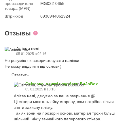
производителя
MG022-0655
товара (MPN)
Штрихкод
6936944062924
Отзывы
3
Алієва нелі
05.01.2025 в 02:16
Не розумію як використовувати наліпки
Не можу відділити від основи(
Ответить
Світлана, служба турботи BuJoBox
05.01.2025 в 10:10
Алієва нелі, дякуємо за ваше звернення 🤗
Ці стікери мають клейку сторону, вам потрібно тільки
зняти захисну плівку.
Так як вони на прозорій основі, матеріал трохи більш
щільний, ніж у звичайного паперового стікера.