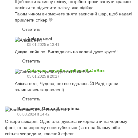
Щоб зняти захисну плівку, потрібно трохи загнути краєчок
наліпки та підчепити плівку, яка відійде.
Таким чином ви зможете зняти захисний шар, щоб надалі
приклеїти стікер 💛
Ответить
Алієва нелі
05.01.2025 в 13:41
Дякую, вийшло. Виглядають на колажі дуже круто!!
Ответить
Світлана, служба турботи BuJoBox
05.01.2025 в 20:27
Алієва нелі, Чудово, що все вдалось 🥰 Раді, що ви
залишились задоволені)
Ответить
Василенко Ольга Вікторівна
06.08.2024 в 14:42
Стікери шикарні. Одне але: думала використати на чорному
фоні, та на чорному вони губляться ( а от на білому ніби
світься зсередини, класний ефект