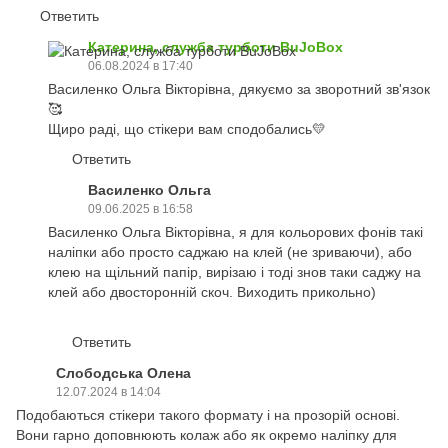
Ответить
Катерина, служба турботи BuJoBox
06.08.2024 в 17:40
Василенко Ольга Вікторівна, дякуємо за зворотний зв'язок
🥰
Щиро раді, що стікери вам сподобались💛
Ответить
Василенко Ольга
09.06.2025 в 16:58
Василенко Ольга Вікторівна, я для кольорових фонів такі
наліпки або просто саджаю на клей (не зриваючи), або
клею на щільний папір, вирізаю і тоді знов таки саджу на
клей або двосторонній скоч. Виходить прикольно)
Ответить
Слободська Олена
12.07.2024 в 14:04
Подобаються стікери такого формату і на прозорій основі.
Вони гарно доповнюють колаж або як окремо наліпку для