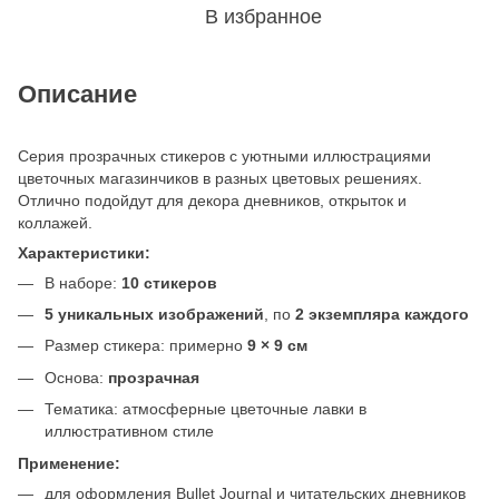
В избранное
Описание
Серия прозрачных стикеров с уютными иллюстрациями
цветочных магазинчиков в разных цветовых решениях.
Отлично подойдут для декора дневников, открыток и
коллажей.
Характеристики:
В наборе:
10 стикеров
5 уникальных изображений
, по
2 экземпляра каждого
Размер стикера: примерно
9 × 9 см
Основа:
прозрачная
Тематика: атмосферные цветочные лавки в
иллюстративном стиле
Применение:
для оформления Bullet Journal и читательских дневников