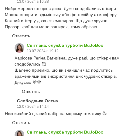
13.07.2024 в 16:38
Нейромережа створює дива. Дуже сподобались стікери.
Можна створити відьмінську або фентезійну атмосферу.
Кожний стікер у двох екземплярах. Що дуже зручно.
Прозорі краї для мене заширокі, тому обрізаю.
Ответить
Світлана, служба турботи BuJoBox
13.07.2024 в 19:12
Харісова Регіна Вагизівна, дуже раді, що стікери вам
сподобались 🥰
Шалено приємно, що ви знайшли час поділитись
враженнями від використання цих чудових стікерів.
Дякуємо 💜💜
Ответить
Слободська Олена
12.07.2024 в 14:14
Незвичайний цікавий набір на морську тематику 👍
Ответить
Світлана, служба турботи BuJoBox