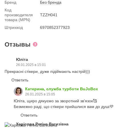
Бренд
Без бренда
Код
производителя
TZZH041
товара (MPN)
Штрихкод
6970852377923
Отзывы
3
Юліта
26.01.2025 в 15:01
Прекрасні стікери, дуже підіймають настрій)))
Ответить
Катерина, служба турботи BuJoBox
26.01.2025 в 15:05
Юліта, щиро дякуємо за зворотний зв'язок🥰
Безмежно раді, що стікери прийшлися вам до душі💜
Ответить
Харісова Регіна Вагизівна