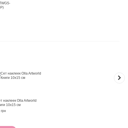
Вме
т наклеек Olla Artworld
Пинц
иги 10х15 см
Мятн
M)
 грн
87 гр