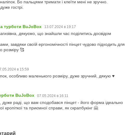
 наліпок. Бо пальцями тримати і клеїти мені не зручно.
дуже гострі.
ба турботи BuJoBox
13.07.2024 в 19:17
Вагизівна, дякуємо, що знайшли час поділитись досвідом
ами, завдяки своїй ергономічності пінцет чудово підходить для
го розміру 🥰
7.05.2024 в 15:59
пок, особливо маленького розміру, дуже зручний, дякую ♥️
турботи BuJoBox
07.05.2024 в 16:11
 дуже раді, що вам сподобався пінцет - його форма ідеально
ої кропіткої та приємної справи, як скрапбукінг 🤗
нтарий