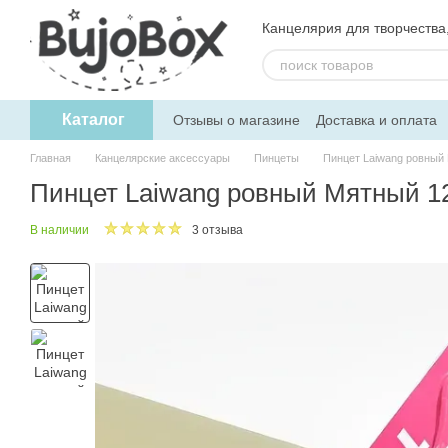
Перейти к основному контенту
Канцелярия для творчества, 
Каталог
Отзывы о магазине
Доставка и оплата
Пользовательское соглашение
Обмен
Главная
Канцелярские аксессуары
Пинцеты
Пинцет Laiwang ровный
Пинцет Laiwang ровный Мятный 1
В наличии
3 отзыва