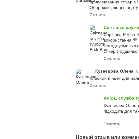
приклеювання стікерів і
Обережно, кінці пінцету 
Ответить
Світлана, служ
Харісова Регіна 
використання 💜
Погоджуємось з в
стікерів будь-яко
Ответить
Кузнєцова Олена
0
Класний пінцет для налі
Ответить
Аліса, служба 
Кузнєцова Олена,
підходить для так
Ответить
Новый отзыв или комме