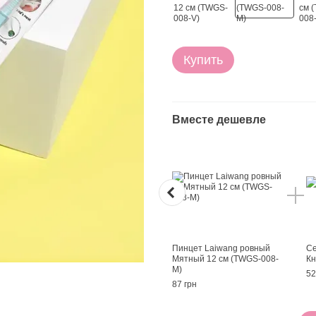
Купить
Вместе дешевле
Пинцет Laiwang ровный
Се
Мятный 12 см (TWGS-008-
Кн
M)
52
87 грн