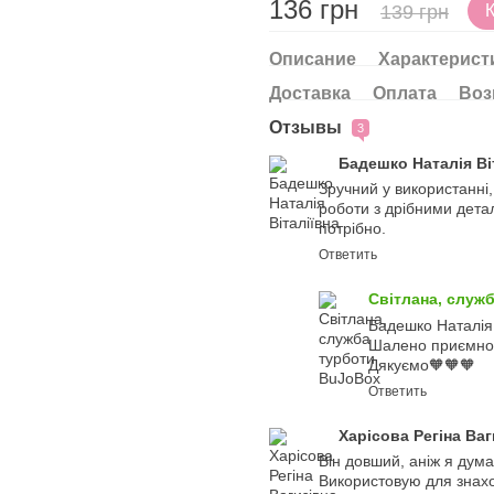
136 грн
139 грн
Описание
Характерист
Доставка
Оплата
Воз
Отзывы
3
Бадешко Наталія Ві
Зручний у використанні,
роботи з дрібними детал
потрібно.
Ответить
Світлана, служ
Бадешко Наталія 
Шалено приємно,
Дякуємо🧡🧡🧡
Ответить
Харісова Регіна Ва
Він довший, аніж я дума
Використовую для знаход