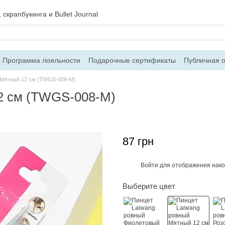
скрапбукинга и Bullet Journal
Программа лояльности
Подарочные сертификаты
Публичная 
 и возврат
Блог
Контакты
О магазине
 Мятный 12 см (TWGS-008-M)
2 см (TWGS-008-M)
87 грн
Войти
для отображения нако
%
Выберите цвет