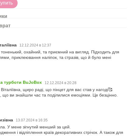
13
Купить
ики
врат
таліївна
12.12.2024 в 12:37
 тоненький, охайний, та приємний на вигляд. Підходить для
ями, приклеювання наліпок, та стразів, що й було мені
ба турботи BuJoBox
12.12.2024 в 20:28
Віталіївна, щиро раді, що пінцет для вас став у нагоді🥰
 що ви знайшли час та поділилися емоціями. Це безцінно.
гизівна
13.07.2024 в 16:35
ла. У мене зігнутий менший за цей.
ження і відліплення країв декоративних стрічок. А також для