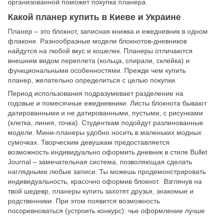
организованной поможет покупка планера.
Какой планер купить в Киеве и Украине
Планер – это блокнот, записная книжка и ежедневник в одном
флаконе. Разнообразные модели блокнотов-дневников
найдутся на любой вкус и кошелек. Планеры отличаются
внешним видом переплета (кольца, спирали, склейка) и
функциональными особенностями. Прежде чем купить
планер, желательно определиться с целью покупки.
Период использования подразумевает разделение на
годовые и помесячные ежедневники. Листы блокнота бывают
датированными и не датированными, пустыми, с рисунками
(клетка, линия, точка). Студенткам подойдут разлинованные
модели. Мини-планеры удобно носить в маленьких модных
сумочках. Творческим девушкам предоставляется
возможность индивидуально оформить дневник в стиле Bullet
Journal – замечательная система, позволяющая сделать
наглядными любые записи. Ты можешь продемонстрировать
индивидуальность, красочно оформив блокнот. Взглянув на
твой шедевр, планеры купить захотят друзья, знакомые и
родственники. При этом появится возможность
посоревноваться (устроить конкурс): чье оформление лучше