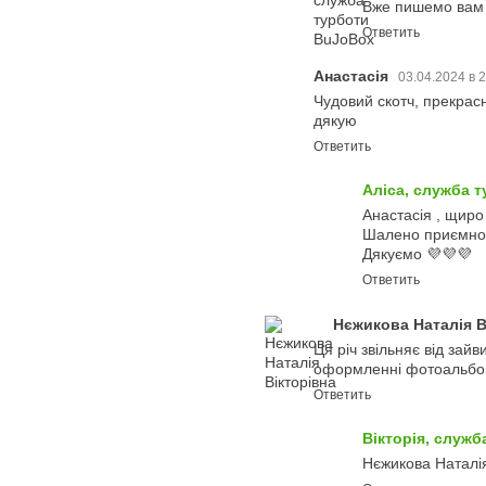
Вже пишемо вам 
Ответить
Анастасія
03.04.2024 в 
Чудовий скотч, прекрасн
дякую
Ответить
Аліса, служба 
Анастасія , щиро
Шалено приємно,
Дякуємо 💜💜💜
Ответить
Нєжикова Наталія В
Ця річ звільняє від зайв
оформленні фотоальбо
Ответить
Вікторія, служ
Нєжикова Наталія