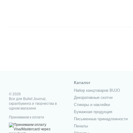
Каталог
Набор канцтоваров BUJO
© 2026
Декоративные скотчи
Все для Bullet Journal,
скрапбукинга и творчества в
Стикеры и наклейки
одном магазине
Бумажная продукция
Принимаем к оплате
Письменные принадлежности
Пеналы