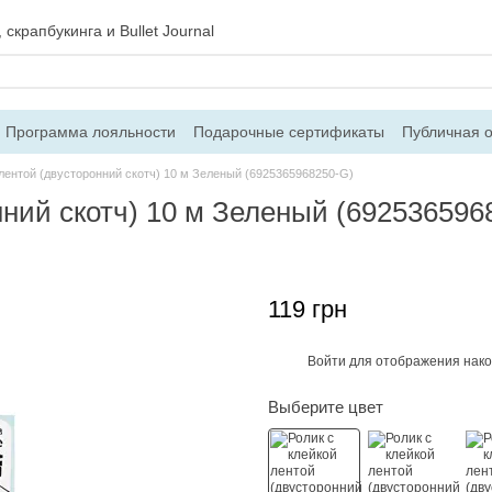
скрапбукинга и Bullet Journal
Программа лояльности
Подарочные сертификаты
Публичная 
 и возврат
Блог
Контакты
О магазине
 лентой (двусторонний скотч) 10 м Зеленый (6925365968250-G)
нний скотч) 10 м Зеленый (692536596
119 грн
Войти
для отображения нако
%
Выберите цвет