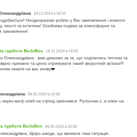
 Олександрівна
18.12.2024 в 18:55
одобається! Неодноразово роблю у Вас замовлення і кожного
лу, якості та естетики! Особлива подяка за атмосферне та
я замовлення!
ба турботи BuJoBox
18.12.2024 в 18:58
я Олександрівна , вам дякуємо за те, що поділились теплом та
ірно приємно та цінно отримувати такий зворотний зв'язок🫶
нням чекати на вас знову❤️
ександрівна
09.05.2024 в 19:50
 через метр клей на стрічці закінчився. Рулончик є, а клею на
ба турботи BuJoBox
09.05.2024 в 20:00
лександрівна, Щиро шкода, що виникла така ситуація.