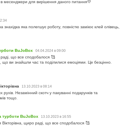
в месенджери для вирішення даного питання💛
22:34
а знахідка яка полегшує роботу, повністю заміює клей олівець,
турботи BuJoBox
04.04.2024 в 09:00
 раді, що все сподобалося 🥰
 що ви знайшли час та поділилися емоціями. Це безцінно.
ікторівна
13.10.2023 в 08:14
их рухів. Незамінний скотч у пакуванні подарунків та
мів тощо.
ба турботи BuJoBox
13.10.2023 в 16:55
 Вікторівна, щиро раді, що все сподобалося 🥰