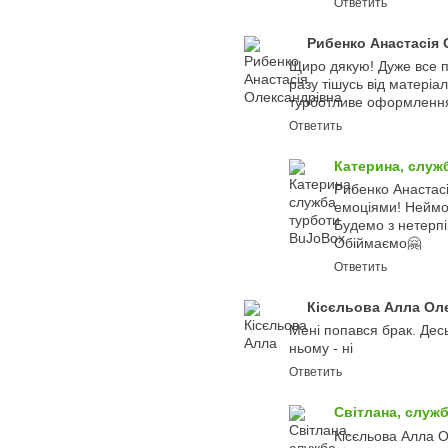
Ответить
Рибенко Анастасія
Щиро дякую! Дуже все п
разу тішусь від матеріа
турботливе оформленн
Ответить
Катерина, служ
Рибенко Анастасі
емоціями! Неймов
Будемо з нетерпі
Обіймаємо🤗
Ответить
Кісєльова Алла Ол
Мені попався брак. Десь
ньому - ні
Ответить
Світлана, служ
Кісєльова Алла О