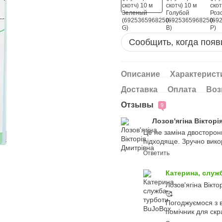
Сообщить, когда появ
Описание
Характерист
Доставка
Оплата
Воз
Отзывы
9
Лозов'ягіна Віктор
Це не заміна двосторон
підходяще. Зручно вико
Ответить
Катерина, служ
Лозов'ягіна Вікт
🥰
Погоджуємося з в
помічник для скр