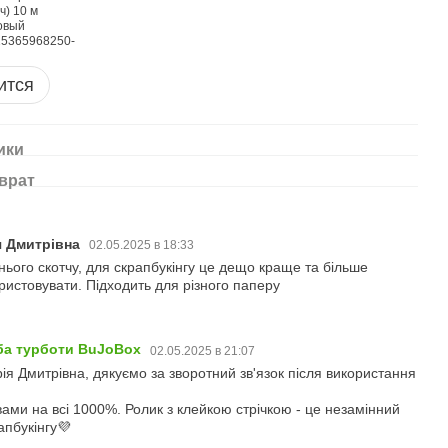
ится
ики
врат
ія Дмитрівна
02.05.2025 в 18:33
нього скотчу, для скрапбукінгу це дещо краще та більше
ристовувати. Підходить для різного паперу
ба турботи BuJoBox
02.05.2025 в 21:07
орія Дмитрівна, дякуємо за зворотний зв'язок після використання
ами на всі 1000%. Ролик з клейкою стрічкою - це незамінний
апбукінгу💜