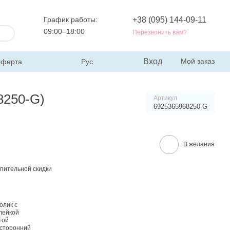
График работы:
+38 (095) 144-09-11
09:00–18:00
Перезвонить вам?
Вход
Мой заказ
оферта
Рус
8250-G)
Артикул
6925365968250-G
В желания
пительной скидки