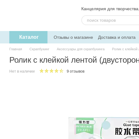
Перейти к основному контенту
Канцелярия для творчества, 
Каталог
Отзывы о магазине
Доставка и оплата
Пользовательское соглашение
Обмен
Главная
Скрапбукинг
Аксессуары для скрапбукинга
Ролик с клейкой
Ролик с клейкой лентой (двусторо
Нет в наличии
9 отзывов