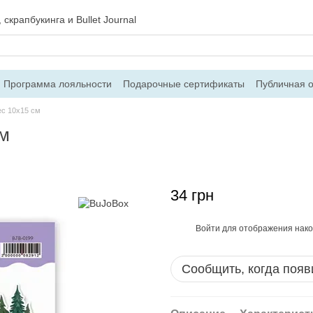
скрапбукинга и Bullet Journal
Программа лояльности
Подарочные сертификаты
Публичная 
 и возврат
Блог
Контакты
О магазине
ес 10х15 см
см
34 грн
Войти
для отображения нако
%
Сообщить, когда появ