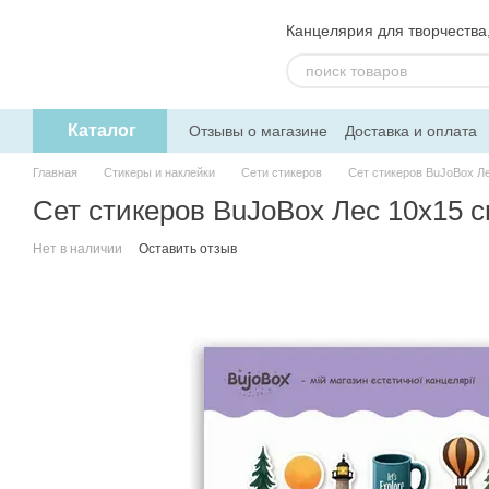
Перейти к основному контенту
Канцелярия для творчества, 
Каталог
Отзывы о магазине
Доставка и оплата
Пользовательское соглашение
Обмен
Главная
Стикеры и наклейки
Сети стикеров
Сет стикеров BuJoBox Л
Сет стикеров BuJoBox Лес 10х15 
Нет в наличии
Оставить отзыв