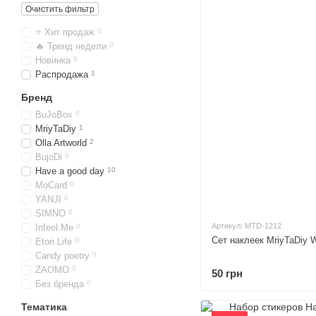
Очистить фильтр
⭐ Хит продаж
0
🔥 Тренд недели
0
Новинка
0
Распродажа
1
Бренд
BuJoBox
0
MriyTaDiy
1
Olla Artworld
2
BujoDi
0
Have a good day
10
MoCard
0
YANJI
0
SIMNO
0
Артикул: MTD-1212
Infeel.Me
0
Сет наклеек MriyTaDiy 
Etori Life
0
Candy poetry
0
ZAOMO
0
50 грн
Без бренда
0
Тематика