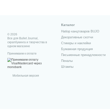
идей для подарков.
Такой метод планировани
Journal и наклейки для 
Каталог
периоде и эмоциях.
Набор канцтоваров BUJO
Кроме техник планирован
© 2026
Декоративные скотчи
сделать фотокнигу ручн
Все для Bullet Journal,
скрапбукинга и творчества в
Стикеры и наклейки
Наклейки свад
одном магазине
Бумажная продукция
Принимаем к оплате
Планирование конечно 
Письменные принадлежности
годовщиной свадьбы укра
Пеналы
веселые фотографии спус
Штампы
Можно использовать сва
Мобильная версия
винтажном стиле или ру
для гостей.
Где купить нак
Онлайн покупки сейчас с
Цены на сайте ниже, чем 