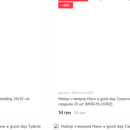
−42%
Артикул: MHD-HLJX002
Wedding 10х15 см
Набор стикеров Have a good day Сказоч
свадьба 15 шт (MHD-HLJX002)
34 грн
59 грн