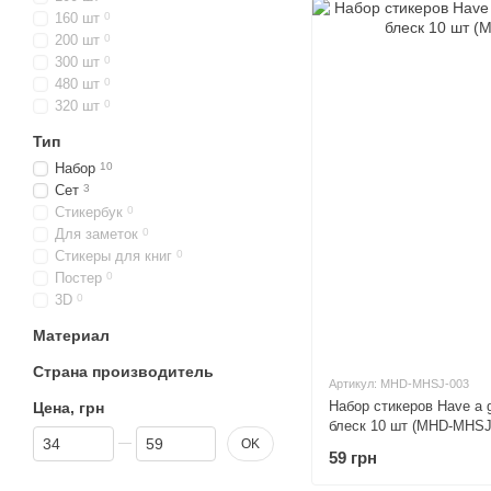
160 шт
0
200 шт
0
300 шт
0
480 шт
0
320 шт
0
Тип
Набор
10
Сет
3
Стикербук
0
Для заметок
0
Стикеры для книг
0
Постер
0
3D
0
Материал
Страна производитель
Артикул: MHD-MHSJ-003
Набор стикеров Have a
Цена, грн
блеск 10 шт (MHD-MHSJ
От Цена, грн
До Цена, грн
OK
59 грн