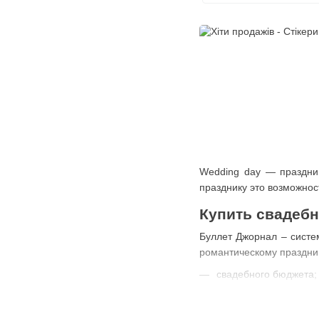
Wedding day — праздник
празднику это возможнос
Купить свадебн
Буллет Джорнал – систе
романтическому праздни
свадебного бюджета;
медового месяца;
чеклиста задач;