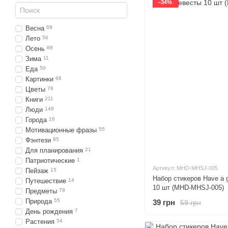
−34%
Весна
69
Лето
56
Осень
88
Зима
11
Еда
50
Картинки
68
Цветы
78
Книги
211
Люди
149
Города
16
Мотивационные фразы
55
Фэнтези
85
Для планирования
21
Патриотические
1
Артикул: MHD-MHSJ-005
Пейзаж
15
Набор стикеров Have a 
Путешествие
14
10 шт (MHD-MHSJ-005)
Предметы
78
Природа
55
39 грн
59 грн
День рождения
7
Растения
54