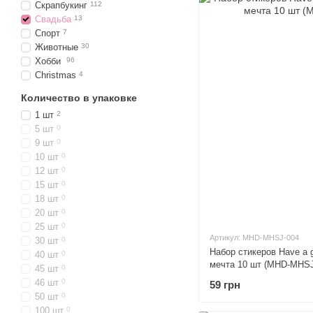
Скрапбукинг
112
Свадьба
13
Спорт
7
Животные
30
Хобби
96
Christmas
4
Количество в упаковке
1 шт
2
5 шт
0
9 шт
0
10 шт
0
12 шт
0
15 шт
0
18 шт
0
20 шт
0
25 шт
0
Артикул: MHD-MHSJ-004
30 шт
0
Набор стикеров Have a 
40 шт
0
мечта 10 шт (MHD-MHSJ
45 шт
0
46 шт
0
59 грн
50 шт
0
100 шт
0