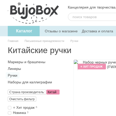
Перейти к основному контенту
Канцелярия для творчества, 
Каталог
Отзывы о магазине
Доставка и оплата
Пользовательское соглашение
Обмен
Главная
Письменные принадлежности
Ручки
Китайские ручки
Маркеры и брашпены
⭐ ХИТ ПРОДАЖ
Линеры
Ручки
Наборы для каллиграфии
Страна производитель:
Китай
Очистить фильтр
⭐ Хит продаж
6
Новинка
3