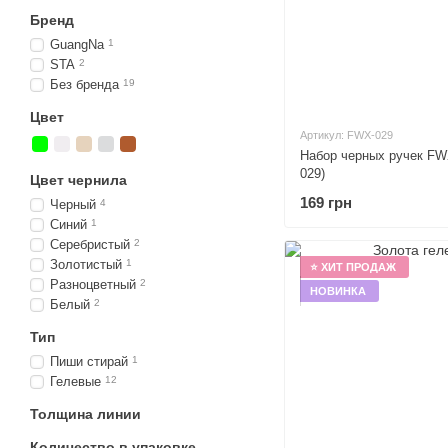
Бренд
GuangNa
1
STA
2
Без бренда
19
Цвет
Артикул: FWX-029
Набор черных ручек FW
029)
Цвет чернила
169 грн
Черный
4
Синий
1
Серебристый
2
Золотистый
1
⭐ ХИТ ПРОДАЖ
Разноцветный
2
НОВИНКА
Белый
2
Тип
Пиши стирай
1
Гелевые
12
Толщина линии
Количество в упаковке