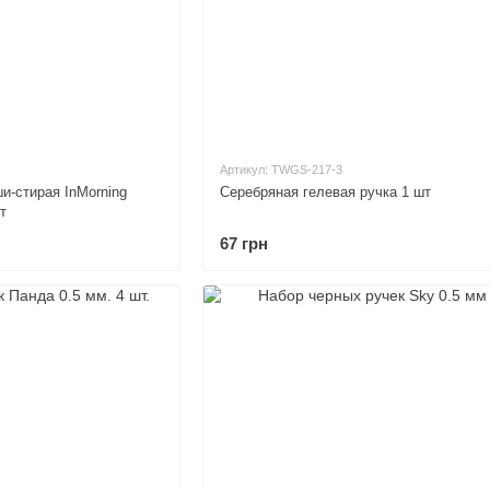
Артикул: TWGS-217-3
и-стирая InMorning
Серебряная гелевая ручка 1 шт
т
67 грн