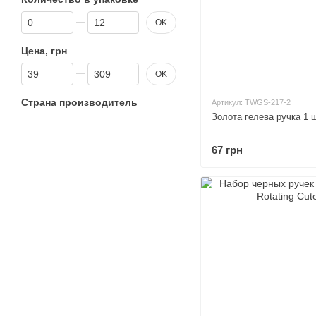
От Количество в упаковке
До Количество в упаковке
OK
Цена, грн
От Цена, грн
До Цена, грн
OK
Страна производитель
Артикул: TWGS-217-2
Золота гелева ручка 1 
67 грн