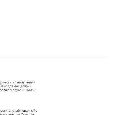
естительный пенал-кейс
я канцелярии Yeseholar