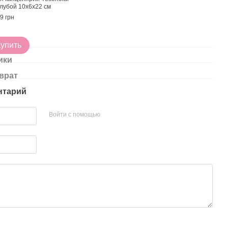
лубой 10х6х22 см
9 грн
Купить
ики
врат
нтарий
Войти с помощью