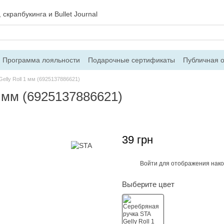
скрапбукинга и Bullet Journal
Программа лояльности
Подарочные сертификаты
Публичная 
 и возврат
Блог
Контакты
О магазине
elly Roll 1 мм (6925137886621)
1 мм (6925137886621)
39 грн
Войти
для отображения нако
%
Выберите цвет