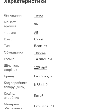
Характеристики
Лініювання
Точка
Кількість
96
аркушів
Формат
A5
Колір
Синій
Тип
Блокнот
Обкладинка
Тверда
Розмір
14.8×21 см
Щільність
120 г/м²
сторінок
Бренд
Без бренду
Код виробника
NB344-2
товару (MPN)
Країна
Китай
виробник
Матеріал
Екошкіра PU
обкладинки