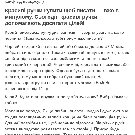
кайф від процесу. :)
Красиві ручки купити щоб писати — вже в
минулому. Сьогодні красиві ручки
допомагають досягати цілей!
Крок 2: вибираєш ручку для записів — зверни увагу на колір
чорнила. Яким кольором тобі приємніше писати?
Чорний: яскравий і насичений або ближче до сірого? Можна
вибрати синє чорнило. Такими зазвичай пишуть в школі, так як
синій колір вважається заспокійливим, а ще не такий
тривожний як червоний. Червоним підкреслюють помилки або
повідомляють про оцінку. Однак в буллет джорнал немає
правил, тому можеш вибрати будь-який колір. На
різнокольорові ручки ціни в інтернет-магазині BuJoBox
починаються від 11 грн.
Крок 3. Купити авторучки: гелеву або кулькову? Вибір тільки за
тобою.
Маленька порада, Якщо любиш писати швидко і дуже активно,
то для повсякденних записів краще не бери гелеву ціна ручки.
Для неї потрібен час, щоб чорнило підсохли. Від різких рухів
можна випадково розмазати все по сторінці. Прикро буде
зіпсувати сторінку розвороту. Таке точно нікому не захочеться