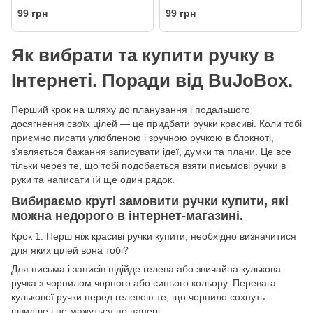
99 грн
99 грн
Як вибрати та купити ручку в
Інтернеті. Поради від BuJoBox.
Перший крок на шляху до планування і подальшого
досягнення своїх цілей — це придбати ручки красиві. Коли тобі
приємно писати улюбленою і зручною ручкою в блокноті,
з'являється бажання записувати ідеї, думки та плани. Це все
тільки через те, що тобі подобається взяти письмові ручки в
руки та написати їй ще один рядок.
Вибираємо круті замовити ручки купити, які
можна недорого в інтернет-магазині.
Крок 1: Перш ніж красиві ручки купити, необхідно визначитися
для яких цілей вона тобі?
Для письма і записів підійде гелева або звичайна кулькова
ручка з чорнилом чорного або синього кольору. Перевага
кулькової ручки перед гелевою те, що чорнило сохнуть
швидше і не мажуться по папері.