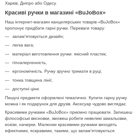
Харків, Дніпро або Одесу.
Красиві ручки в магазині «BuJoBox»
Наш інтернет-магазин канцелярських товарів «BuJoBox»
пропонує придбати гарні ручки. Переваги товару:
запам'ятовується дизайн;
легка вага;
матеріал виготовлення ручки: якісний пластик;
гіпоалергенність;
ергономічність. Ручку зручно тримати в руці;
тонка товщина лінії;
доступні ціни.
Пишучі предмети оформлені тематично. Купити гарну ручку
можна і як подарунок для друзів. Аксесуар чудово виглядає.
Красивими ручками «BuJoBox» приємно працювати. Запишеш
філософські висновки, зможеш робити невеликі замальовки,
ескізи, начерки. Малюнки красивими ручками виходять
ефектними, яскравими, такими, що запам'ятовуються.