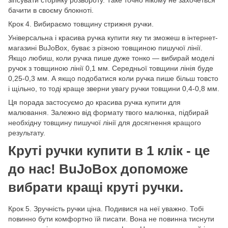
бачити в своєму блокноті.
Крок 4. Вибираємо товщину стрижня ручки.
Універсальна і красива ручка купити яку ти зможеш в інтернет-
магазині BuJoBox, буває з різною товщиною пишучої лінії.
Якщо любиш, коли ручка пише дуже тонко — вибирай моделі
ручок з товщиною лінії 0,1 мм. Середньої товщини лінія буде
0,25-0,3 мм. А якщо подобатися коли ручка пише більш товсто
і щільно, то тоді краще зверни увагу ручки товщини 0,4-0,8 мм.
Ця порада застосуємо до красива ручка купити для
малювання. Залежно від формату твого малюнка, підбирай
необхідну товщину пишучої лінії для досягнення кращого
результату.
Круті ручки купити в 1 клік - це
до нас! BuJoBox допоможе
вибрати кращі круті ручки.
Крок 5. Зручність ручки ціна. Подивися на неї уважно. Тобі
повинно бути комфортно їй писати. Вона не повинна тиснути