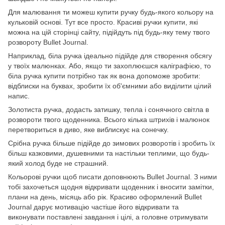
Для малювання ти можеш купити ручку будь-якого кольору на
кульковій основі. Тут все просто. Красиві ручки купити, які
можна на цій сторінці сайту, підійдуть під будь-яку тему твого
розвороту Bullet Journal.
Наприклад, біла ручка ідеально підійде для створення обсягу
у твоїх малюнках. Або, якщо ти захоплюєшся каліграфією, то
біла ручка купити потрібно так як вона допоможе зробити:
відблиски на буквах, зробити їх об'ємними або виділити цілий
напис.
Золотиста ручка, додасть затишку, тепла і сонячного світла в
розвороти твого щоденника. Всього кілька штрихів і малюнок
перетвориться в диво, яке виблискує на сонечку.
Срібна ручка більше підійде до зимових розворотів і зробить їх
більш казковими, душевними та настільки теплими, що будь-
який холод буде не страшний.
Кольорові ручки щоб писати доповнюють Bullet Journal. З ними
тобі захочеться щодня відкривати щоденник і вносити замітки,
плани на день, місяць або рік. Красиво оформлений Bullet
Journal дарує мотивацію частіше його відкривати та
виконувати поставлені завдання і цілі, а головне отримувати