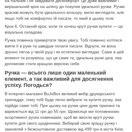
на пальчик і не завдавати дискомфорт. Це дуже важливий і
вирішальний крок на шляху до покупки ідеальної ручки. Ручки
красиві можуть бути ідеального кольору, мило виглядати, але
якщо тобі не комфортно їй писати, то який в цьому толк.
Крок 6. Останній крок, коли ти хочеш круті ручки купити — це
візуальна складова.
Ручка повинна привертати твою увагу. Тобі повинно хотітися
взяти її в руки та швидше почати писати. Відчути, як вона
зручно лягла у твоїй руці і як естетично виглядає. Саме в цей
момент ти розумієш, що це саме та, ідеальна ручкі ціна, яка
допоможе стати кращою версією себе.
Ручка — всього лише один маленький
елемент, а так важливий для досягнення
успіху. Погодься?
В інтернет-магазині BuJoBox великий вибір друкарського
приладдя, тому тобі буде легко вибрати та купити ручку, яка
підійде саме тобі. При цьому на ручки ціни дуже приємні та
варіюються від 11 грн до 55 грн. Щомісяця ми поповнюємо
асортимент ручок новинками, щоб ви змогли круті ручки
купити для свого щоденника. Вибирай свою кращу ручку і
замовляй з безкоштовною доставкою від 499 грн в міста Київ,