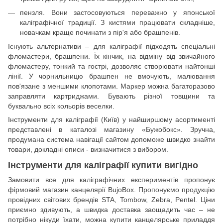
пензля. Вони застосовуються переважно у японської
каліграфічної традиції. З кистями працювати складніше,
новачкам краще починати з пір'я або брашпенів.
Існують альтернативи – для каліграфії підходять спеціальні
фломастери, брашпени. Їх кінчик, на відміну від звичайного
фломастеру, тонкий та гострі, дозволяє створювати найтонші
лінії. У чорнильницю брашпен не вмочують, малювання
пов'язане з меншими клопотами. Маркер можна багаторазово
заправляти картриджами. Бувають різної товщини та
буквально всіх кольорів веселки.
Інструменти для каліграфії (Київ) у найширшому асортименті
представлені в каталозі магазину «Бужобокс». Зручна,
продумана система навігації сайтом допоможе швидко знайти
товари, докладні описи - визначитися з вибором.
Інструменти для каліграфії купити вигідно
Замовити все для каліграфічних експериментів пропонує
фірмовий магазин канцелярії BujoBox. Пропонуємо продукцію
провідних світових брендів STA, Tombow, Zebra, Pentel. Ціни
приємно здивують, а швидка доставка заощадить час – не
потрібно нікуди їхати, можна купити канцелярське приладдя