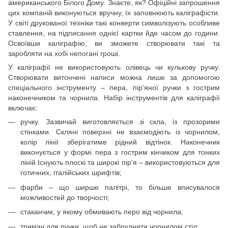
американського Білого Дому. Знаєте, як? Офіційні запрошення
цих компаній виконуються вручну, їх заповнюють каліграфісти.
У світі друкованої техніки такі конверти символізують особливе
ставлення, на підписання однієї картки йде часом до години.
Освоївши каліграфію, ви зможете створювати такі та
заробляти на хобі непогані гроші.
У каліграфії не використовують олівець чи кулькову ручку.
Створювати витончені написи можна лише за допомогою
спеціального інструменту – пера, пір'яної ручки з гострим
наконечником та чорнила. Набір інструментів для каліграфії
включає:
ручку. Зазвичай виготовляється зі скла, із прозорими
стінками. Скляні поверхні не взаємодіють із чорнилом,
колір лінії зберігатиме рідний відтінок. Наконечник
виконується у формі пера з гострим кінчиком для тонких
ліній.Існують плоскі та широкі пір'я – використовуються для
готичних, італійських шрифтів;
фарби – що ширше палітрі, то більше вписувалося
можливостей до творчості;
стаканчик, у якому обмивають перо від чорнила;
тримач для ручки, щоб не забруднити чорнилом стіл;