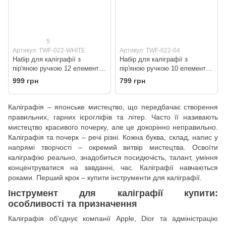
5
Артикул: TWF-022-WHITE
Артикул: TWF-022-04
Набір для каліграфії з
Набір для каліграфії з
пір'яною ручкою 12 елементів
пір'яною ручкою 10 елементів
Білий
Чорний
999 грн
799 грн
Каліграфія – японське мистецтво, що передбачає створення
правильних, гарних ієрогліфів та літер. Часто її називають
мистецтво красивого почерку, але це докорінно неправильно.
Каліграфія та почерк – речі різні. Кожна буква, склад, напис у
напрямі творчості – окремий витвір мистецтва. Освоїти
каліграфію реально, знадобиться посидючість, талант, уміння
концентруватися на завданні, час. Каліграфії навчаються
роками. Перший крок – купити інструменти для каліграфії.
Інструмент для каліграфії купити:
особливості та призначення
Каліграфія об'єднує компанії Apple, Dior та адміністрацію