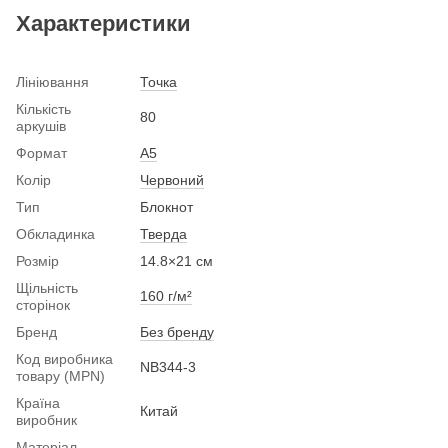
Характеристики
Лініювання
Точка
Кількість
80
аркушів
Формат
A5
Колір
Червоний
Тип
Блокнот
Обкладинка
Тверда
Розмір
14.8×21 см
Щільність
160 г/м²
сторінок
Бренд
Без бренду
Код виробника
NB344-3
товару (MPN)
Країна
Китай
виробник
Матеріал