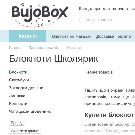
Перейти до основного контенту
Канцелярія для творчості, ск
Каталог
Відгуки про магазин
Доставка і оплата
Угода користувача
Обмін та поверне
Головна
Паперова продукція
Блокноти
Блокноти Школярик
Блокноти
Немає товарів
Скетчбуки
Закладки для книг
Тішить, що в Україні з'
Листівки
споживачів, тому що йо
Конверти
оригінальних записників д
Читацький щоденник
Купити блокнот
Бренд:
Організований школяр, сту
завдання. Упорядкованом
Очистити фільтр