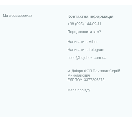
кладів, зняття показників на оплату комунальних послуг.
ка років, що дозволяє зберігати важливу інформацію в одному
Ми в соцмережах
Контактна інформація
 недорого. Замовити варіант у нас зручно: вибрати позицію на
+38 (095) 144-09-11
Передзвонити вам?
Написати в Viber
Написати в Telegram
hello@bujobox.com.ua
м. Дніпро ФОП Почтовик Сергій
Миколайович
ЕДРПОУ: 3377206373
Мапа проїзду