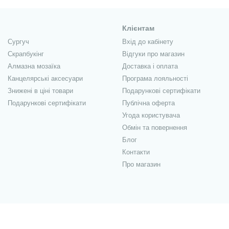
е тло для запису переліку справ на день, тиждень; на вирішення при
инний блок забезпечать можливість користуватися блокнотом кіль
Клієнтам
рієнтується на звичайних споживачів, тому його продукція коштує
Сургуч
Вхід до кабінету
 і прямо там заповнити форму замовлення.
Скрапбукінг
Відгуки про магазин
Алмазна мозаїка
Доставка і оплата
Канцелярські аксесуари
Програма лояльності
Знижені в ціні товари
Подарункові сертифікати
Подарункові сертифікати
Публічна оферта
Угода користувача
Обмін та повернення
Блог
Контакти
Про магазин