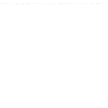
родукції. Бренд Школярик блокноти виготовляє для всіх вікових
нерках;
.
вувати відривні листи як нагадування.
ість матеріалів. Виготовлення записника включає виробництво,
ідного зображення. Пружинка надійно зміцнює листи, сприяє