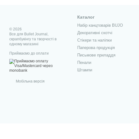
клітина – універсальн
Щільна обкладинка, пруж
Каталог
місці. Бренд Школярик о
Набір канцтоварів BUJO
© 2026
сайті, перейти до опису
Декоративні скотчі
Все для Bullet Journal,
скрапбукінгу та творчості в
Стікери та наліпки
одному магазині
Паперова продукція
Приймаємо до оплати
Письмове приладдя
Пенали
Штампи
Мобільна версія