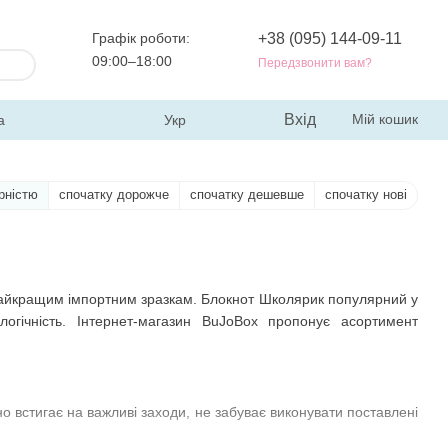
Графік роботи:
+38 (095) 144-09-11
09:00–18:00
Передзвонити вам?
Вхід
Мій кошик
а
Укр
рністю
спочатку дорожче
спочатку дешевше
спочатку нові
и найкращим імпортним зразкам. Блокнот Школярик популярний у
ологічність. Інтернет-магазин BuJoBox пропонує асортимент
сно встигає на важливі заходи, не забуває виконувати поставлені