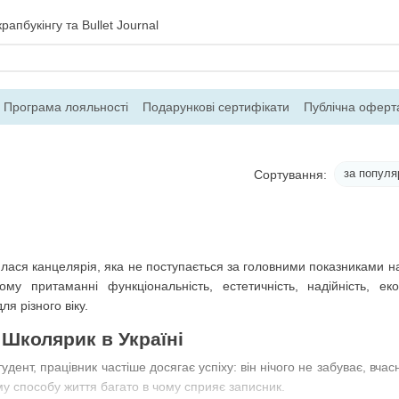
рапбукінгу та Bullet Journal
Програма лояльності
Подарункові сертифікати
Публічна оферт
ння
Блог
Контакти
Про магазин
за популя
Сортування:
явилася канцелярія, яка не поступається за головними показникам
му притаманні функціональність, естетичність, надійність, ек
ля різного віку.
 Школярик в Україні
дент, працівник частіше досягає успіху: він нічого не забуває, вча
у способу життя багато в чому сприяє записник.