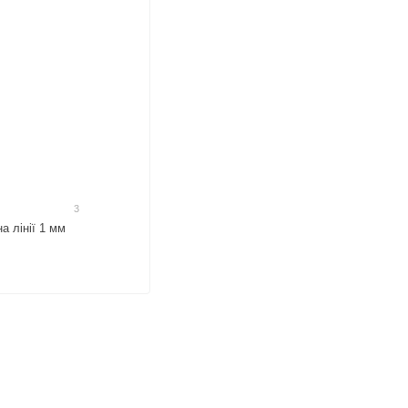
3
а лінії 1 мм