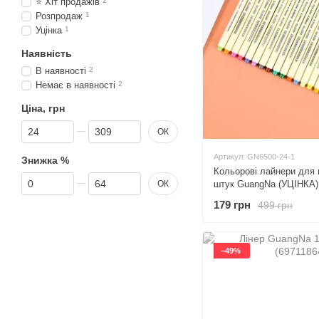
⭐ Хіт продажів
2
Розпродаж
1
Уцінка
1
Наявність
В наявності
2
Немає в наявності
2
Ціна, грн
Від Ціна, грн
До Ціна, грн
ОК
Артикул: GN6500-24-1
Знижка %
Кольорові лайнери для 
Від Знижка %
До Знижка %
ОК
штук GuangNa (УЦІНКА)
179 грн
499 грн
−49%