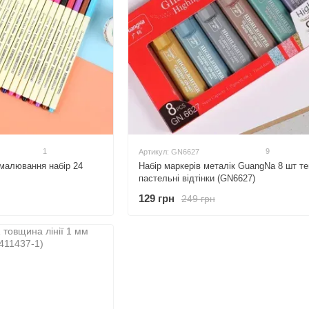
1
9
Артикул: GN6627
малювання набір 24
Набір маркерів металік GuangNa 8 шт те
пастельні відтінки (GN6627)
129 грн
249 грн