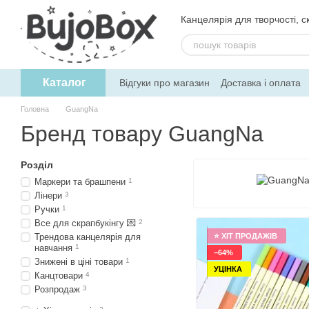
Перейти до основного контенту
Канцелярія для творчості, ск
Каталог
Відгуки про магазин
Доставка і оплата
Угода користувача
Обмін та поверне
Головна
GuangNa
Бренд товару GuangNa
Розділ
Маркери та брашпени
1
Лінери
3
Ручки
1
Все для скрапбукінгу 💌
2
⭐ ХІТ ПРОДАЖІВ
Трендова канцелярія для
навчання
1
−64%
Знижені в ціні товари
1
УЦІНКА
Канцтовари
4
Розпродаж
3