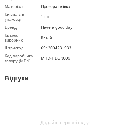
Матеріал
Прозора плівка
Кількість в
1 шт
упаковці
Бренд
Have a good day
Країна
Китай
виробник
Штрихкод
6942004231933
Код виробника
MHD-HDSN006
товару (MPN)
Відгуки
Додайте перший відгук