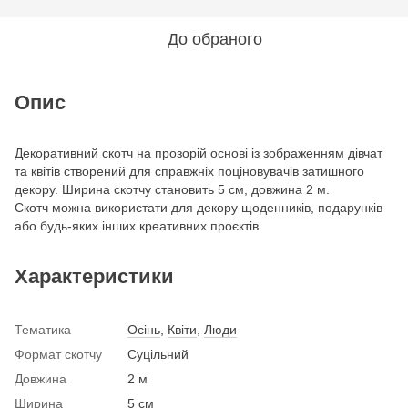
До обраного
Опис
Декоративний скотч на прозорій основі із зображенням дівчат
та квітів створений для справжніх поціновувачів затишного
декору. Ширина скотчу становить 5 см, довжина 2 м.
Скотч можна використати для декору щоденників, подарунків
або будь-яких інших креативних проєктів
Характеристики
Тематика
Осінь
,
Квіти
,
Люди
Формат скотчу
Суцільний
Довжина
2 м
Ширина
5 см