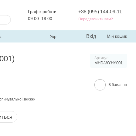
Графік роботи:
+38 (095) 144-09-11
09:00–18:00
Передзвонити вам?
Вхід
Мій кошик
а
Укр
001)
Артикул
MHD-WYHY001
В бажання
опичувальної знижки
иться