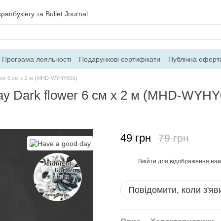
рапбукінгу та Bullet Journal
Програма лояльності
Подарункові сертифікати
Публічна оферт
ння
Блог
Контакти
Про магазин
ower 6 см x 2 м (MHD-WYHY001)
ay Dark flower 6 см x 2 м (MHD-WYHY
49 грн
79 грн
Ввійти
для відображення нак
%
Повідомити, коли з'яв