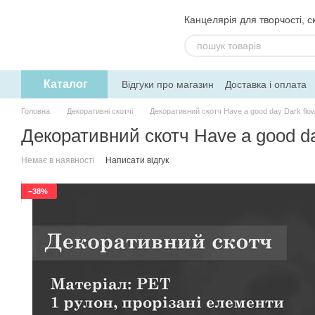
Перейти до основного контенту
Канцелярія для творчості, ск
Каталог
Відгуки про магазин
Доставка і оплата
Угода користувача
Обмін та поверне
Головна
Декоративні скотчі
Декоративний скотч Have a good day Dark fl
Декоративний скотч Have a good d
Немає в наявності
Написати відгук
−38%