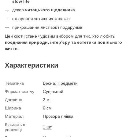
slow life
декор
читацького щоденника
створення затишних колажів
прикрашання листівок і подарунків
Цей скотч стане чудовим вибором для тих, хто любить
поєднання природи, інтер’єру та естетики повільного
життя
.
Характеристики
Тематика
Весна
,
Предмети
Формат скотчу
Суцільний
Довжина
2 м
Ширина
6 см
Матеріал
Прозора плівка
Кількість в
1 шт
упаковці