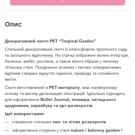
Опис
Декоративний скотч PET “Tropical Garden”
Стильний декоративний скотч із атмосферою тропічного саду
та затишного відпочинку. На стрічці зображені зелені інтер’єри,
балкони, меблі, рослини, а також жіночі образи у легкому
літньому стилі. Поєднання зелених і теплих помаранчевих
відтінків створює відчуття гармонії, природи та спокійного
життя.
Скотч виготовлений із
PET-матеріалу
, має напівпрозору
основу та високу деталізацію ілюстрацій. Ідеально підходить
для оформлення
Bullet Journal, планера, читацького
щоденника, скрапбуку та арт-розворотів
.
Ідеї використання:
створення стильних
еко- та літніх розворотів
оформлення сторінок у стилі
nature / balcony garden /