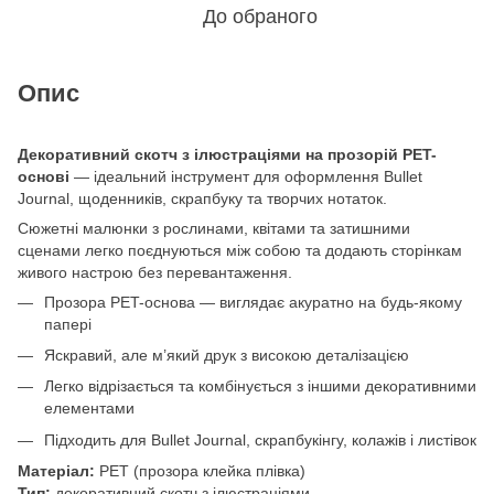
До обраного
Опис
Декоративний скотч з ілюстраціями на прозорій PET-
основі
— ідеальний інструмент для оформлення Bullet
Journal, щоденників, скрапбуку та творчих нотаток.
Сюжетні малюнки з рослинами, квітами та затишними
сценами легко поєднуються між собою та додають сторінкам
живого настрою без перевантаження.
Прозора PET-основа — виглядає акуратно на будь-якому
папері
Яскравий, але м’який друк з високою деталізацією
Легко відрізається та комбінується з іншими декоративними
елементами
Підходить для Bullet Journal, скрапбукінгу, колажів і листівок
Матеріал:
PET (прозора клейка плівка)
Тип:
декоративний скотч з ілюстраціями