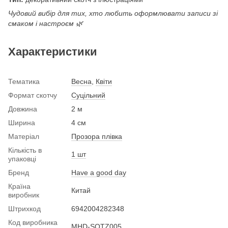
Чудовий вибір для тих, хто любить оформлювати записи зі
смаком і настроєм 🌿
Характеристики
Тематика
Весна
,
Квіти
Формат скотчу
Суцільний
Довжина
2 м
Ширина
4 см
Матеріал
Прозора плівка
Кількість в
1 шт
упаковці
Бренд
Have a good day
Країна
Китай
виробник
Штрихкод
6942004282348
Код виробника
MHD-SQTZ005