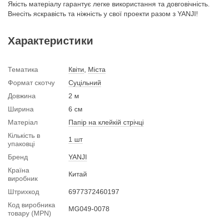
Якість матеріалу гарантує легке використання та довговічність.
Внесіть яскравість та ніжність у свої проекти разом з YANJI!
Характеристики
Тематика
Квіти
,
Міста
Формат скотчу
Суцільний
Довжина
2 м
Ширина
6 см
Матеріал
Папір на клейкій стрічці
Кількість в
1 шт
упаковці
Бренд
YANJI
Країна
Китай
виробник
Штрихкод
6977372460197
Код виробника
MG049-0078
товару (MPN)