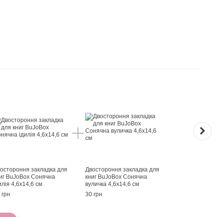
Раз
остороння закладка для
Двостороння закладка для
Двос
иг BuJoBox Сонячна
книг BuJoBox Сонячна
книг 
илія 4,6х14,6 см
вуличка 4,6х14,6 см
4,6х1
 грн
30 грн
30 гр