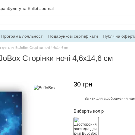
рапбукінгу та Bullet Journal
Програма лояльності
Подарункові сертифікати
Публічна оферт
ння
Блог
Контакти
Про магазин
 для книг BuJoBox Сторінки ночі 4,6х14,6 см
oBox Сторінки ночі 4,6х14,6 см
30 грн
Ввійти
для відображення нак
%
Виберіть колір