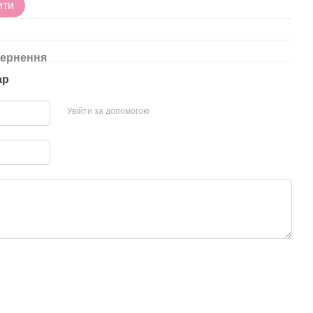
ити
11
ернення
ар
Увійти за допомогою