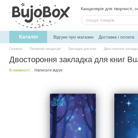
Перейти до основного контенту
Канцелярія для творчості, ск
Каталог
Відгуки про магазин
Доставка і оплата
Угода користувача
Обмін та поверне
Головна
Паперова продукція
Закладки для книг
Двостороння закладка
Двостороння закладка для книг BuJ
В наявності
Написати відгук