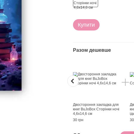
Купити
Разом дешевше
Двостороння закладка для
Дв
книг BuJoBox Сторінки ночі
кн
4,6х14,6 см
ід
30 грн
30