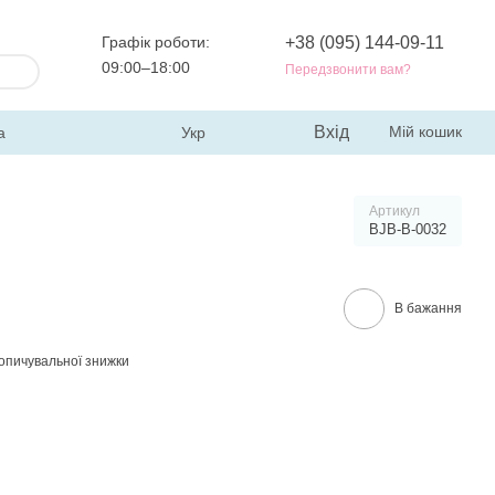
Графік роботи:
+38 (095) 144-09-11
09:00–18:00
Передзвонити вам?
Вхід
Мій кошик
а
Укр
Артикул
BJB-B-0032
В бажання
опичувальної знижки