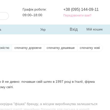
Графік роботи:
+38 (095) 144-09-11
09:00–18:00
Передзвонити вам?
Вхід
Мій кошик
а
Укр
рністю
спочатку дорожче
спочатку дешевше
спочатку нові
й не дивно: почавши свій шлях в 1997 році в Італії, фірма
му світі.
своєрідна "фішка" бренду, а місцем виробництва залишається
великої партії звичайних блокнотів для письма в чорній