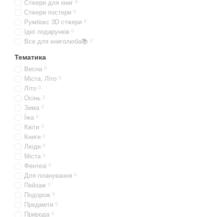
Стікери для книг
0
Стікери постери
0
Румбокс 3D стікери
0
Ідеї подарунків
0
Все для книголюба📚
0
Тематика
Весна
0
Міста, Літо
0
Літо
0
Осінь
0
Зима
0
Їжа
0
Квіти
0
Книги
0
Люди
0
Міста
0
Фентезі
0
Для планування
0
Пейзаж
0
Подорож
0
Предмети
0
Природа
0