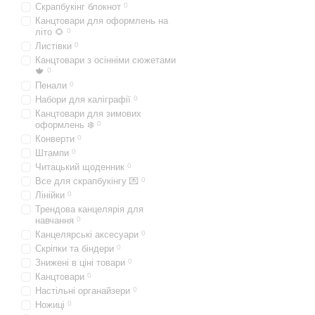
Скрапбукінг блокнот
0
Канцтовари для оформлень на
літо 🌻
0
Листівки
0
Канцтовари з осінніми сюжетами
🍁
0
Пенали
0
Набори для каліграфії
0
Канцтовари для зимових
оформлень ❄️
0
Конверти
0
Штампи
0
Читацький щоденник
0
Все для скрапбукінгу 💌
0
Лінійки
0
Трендова канцелярія для
навчання
0
Канцелярські аксесуари
0
Скріпки та біндери
0
Знижені в ціні товари
0
Канцтовари
0
Настільні органайзери
0
Ножиці
0