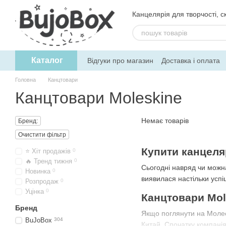
Перейти до основного контенту
Канцелярія для творчості, ск
Каталог
Відгуки про магазин
Доставка і оплата
Угода користувача
Обмін та поверне
Головна
Канцтовари
Канцтовари Moleskine
Немає товарів
Бренд:
Очистити фільтр
Купити канцеляр
⭐ Хіт продажів
0
🔥 Тренд тижня
0
Сьогодні навряд чи можна
Новинка
0
виявилася настільки успі
Розпродаж
0
Уцінка
0
Канцтовари Mol
Бренд
Якщо поглянути на Молеск
BuJoBox
304
Китай. Спочатку компанія