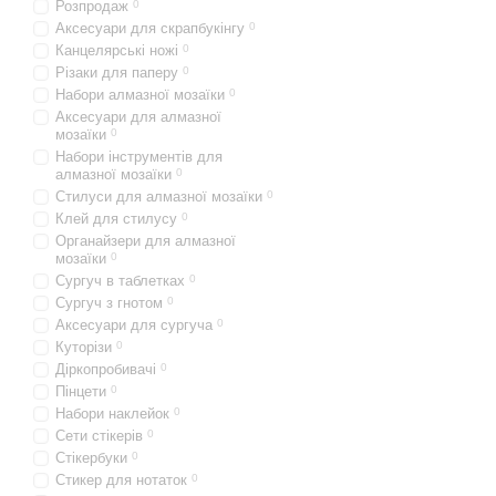
Розпродаж
0
Аксесуари для скрапбукінгу
0
Канцелярські ножі
0
Різаки для паперу
0
Набори алмазної мозаїки
0
Аксесуари для алмазної
мозаїки
0
Набори інструментів для
алмазної мозаїки
0
Стилуси для алмазної мозаїки
0
Клей для стилусу
0
Органайзери для алмазної
мозаїки
0
Сургуч в таблетках
0
Сургуч з гнотом
0
Аксесуари для сургуча
0
Куторізи
0
Діркопробивачі
0
Пінцети
0
Набори наклейок
0
Сети стікерів
0
Стікербуки
0
Стикер для нотаток
0