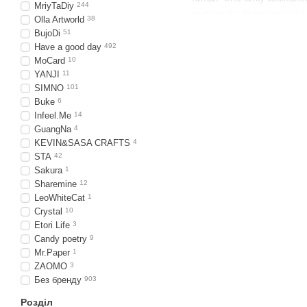
MriyTaDiy
244
палітурці з бежевим пап
Olla Artworld
38
BujoDi
51
Існують певні характерис
Have a good day
492
закладкою ляссе, гумкою
MoCard
10
форматах, округленими ку
YANJI
11
Компанія регулярно випу
SIMNO
101
мультфільмів, а також ві
Buke
6
Infeel.Me
14
Канцтовари Мол
GuangNa
4
KEVIN&SASA CRAFTS
4
Головна відмінна риса бр
STA
42
Обкладинка та упаковка р
Sakura
1
висока міцність-термі
Sharemine
12
LeoWhiteCat
1
безпека і нетоксичніс
Crystal
10
модельний ряд створю
Etori Life
3
Candy poetry
9
творчий потенціал.
Mr.Paper
1
Естетика щільно стикаєть
ZAOMO
3
більшості людей цінами. 
Без бренду
903
Розділ