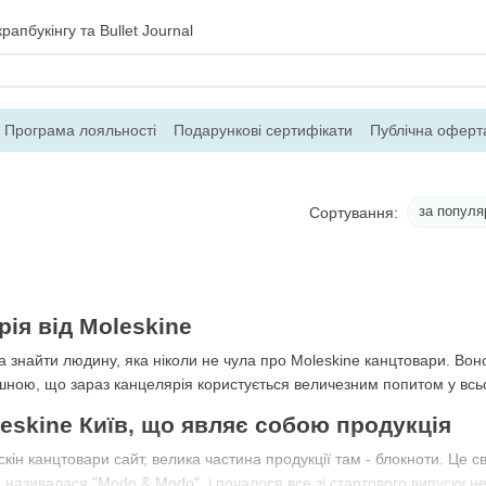
рапбукінгу та Bullet Journal
Програма лояльності
Подарункові сертифікати
Публічна оферт
ння
Блог
Контакти
Про магазин
за популя
Сортування:
ія від Moleskine
 знайти людину, яка ніколи не чула про Moleskine канцтовари. Воно 
шною, що зараз канцелярія користується величезним попитом у всьо
eskine Київ, що являє собою продукція
ін канцтовари сайт, велика частина продукції там - блокноти. Це 
 називалася "Modo & Modo", і почалося все зі стартового випуску не