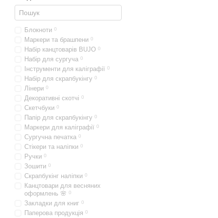
Блокноти
0
Маркери та брашпени
0
Набір канцтоварів BUJO
0
Набір для сургуча
0
Інструменти для каліграфії
0
Набір для скрапбукінгу
0
Лінери
0
Декоративні скотчі
0
Скетчбуки
0
Папір для скрапбукінгу
0
Маркери для каліграфії
0
Сургучна печатка
0
Стікери та наліпки
0
Ручки
0
Зошити
0
Скрапбукінг наліпки
0
Канцтовари для весняних
оформлень 🌸
0
Закладки для книг
0
Паперова продукція
0