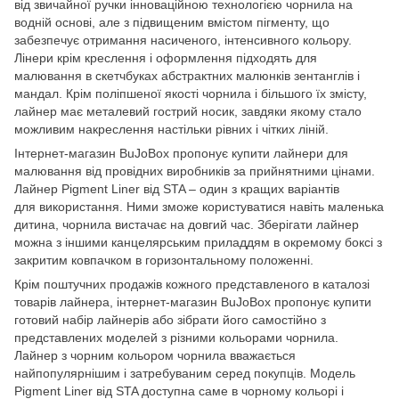
від звичайної ручки інноваційною технологією чорнила на
водній основі, але з підвищеним вмістом пігменту, що
забезпечує отримання насиченого, інтенсивного кольору.
Лінери крім креслення і оформлення підходять для
малювання в скетчбуках абстрактних малюнків зентанглів і
мандал. Крім поліпшеної якості чорнила і більшого їх змісту,
лайнер має металевий гострий носик, завдяки якому стало
можливим накреслення настільки рівних і чітких ліній.
Інтернет-магазин BuJoBox пропонує купити лайнери для
малювання від провідних виробників за прийнятними цінами.
Лайнер Pigment Liner від STA – один з кращих варіантів
для використання. Ними зможе користуватися навіть маленька
дитина, чорнила вистачає на довгий час. Зберігати лайнер
можна з іншими канцелярським приладдям в окремому боксі з
закритим ковпачком в горизонтальному положенні.
Крім поштучних продажів кожного представленого в каталозі
товарів лайнера, інтернет-магазин BuJoBox пропонує купити
готовий набір лайнерів або зібрати його самостійно з
представлених моделей з різними кольорами чорнила.
Лайнер з чорним кольором чорнила вважається
найпопулярнішим і затребуваним серед покупців. Модель
Pigment Liner від STA доступна саме в чорному кольорі і