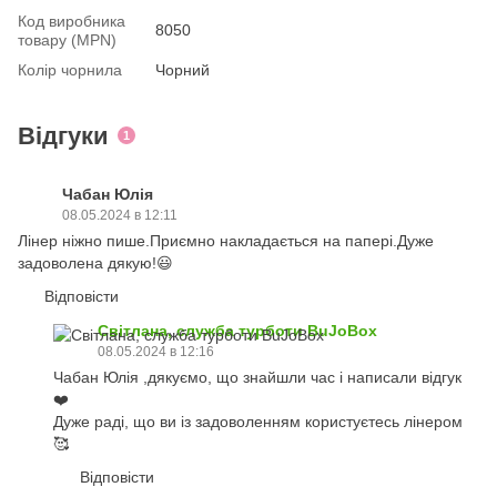
Код виробника
8050
товару (MPN)
Колір чорнила
Чорний
Відгуки
1
Чабан Юлія
08.05.2024 в 12:11
Лінер ніжно пише.Приємно накладається на папері.Дуже
задоволена дякую!😃
Відповісти
Світлана, служба турботи BuJoBox
08.05.2024 в 12:16
Чабан Юлія ,дякуємо, що знайшли час і написали відгук
❤️
Дуже раді, що ви із задоволенням користуєтесь лінером
🥰
Відповісти