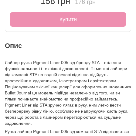
158 грн
176 грн
Купити
Опис
Лайнер ручка Pigment Liner 005 від бренду STA – втілення
функціональності і технічної досконалості. Пігментні лайнери
від компанії STA на водній основі відмінно підійдуть
професійним художникам, ілюстраторам і архітекторам.
Поціновувачам якісної канцелярії для оформлення щоденника
Bullet Journal ця модель підійде незалежно від того, чи ви
тільки починаєте знайомство чи професійно займаєтесь.
Pigment Liner від STA зручно лягає в руку, ним легко вести
безперервну рівну лінію, особливо не напружуючи кисть руки,
через що робота з лайнером перетворюється на суцільне
задоволення.
Ручка лайнер Pigment Liner 005 від компанії STA відрізняється