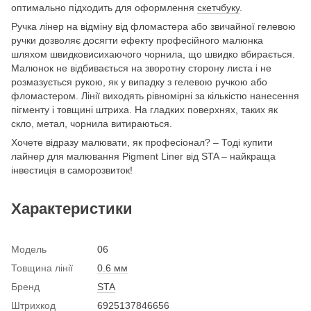
оптимально підходить для оформлення
скетчбуку
.
Ручка лінер на відміну від фломастера або звичайної гелевою
ручки дозволяє досягти ефекту професійного малюнка
шляхом швидковисихаючого чорнила, що швидко вбирається.
Малюнок не відбивається на зворотну сторону листа і не
розмазується рукою, як у випадку з гелевою ручкою або
фломастером. Лінії виходять рівномірні за кількістю нанесення
пігменту і товщині штриха. На гладких поверхнях, таких як
скло, метал, чорнила витираються.
Хочете відразу малювати, як професіонал? – Тоді купити
лайнер для малювання Pigment Liner від STA – найкраща
інвестиція в саморозвиток!
Характеристики
Модель
06
Товщина лінії
0.6 мм
Бренд
STA
Штрихкод
6925137846656