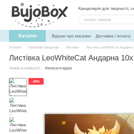
Перейти до основного контенту
Канцелярія для творчості, ск
Каталог
Відгуки про магазин
Доставка і оплата
Угода користувача
Обмін та поверне
Головна
Паперова продукція
Листівки
Листівка LeoWhiteCat Андарна 
Листівка LeoWhiteCat Андарна 10х
Немає в наявності
Написати відгук
−28%