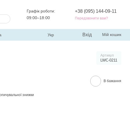
Графік роботи:
+38 (095) 144-09-11
09:00–18:00
Передзвонити вам?
Вхід
Мій кошик
а
Укр
Артикул
LWC-0211
В бажання
опичувальної знижки