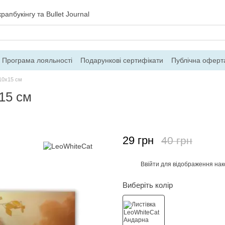
рапбукінгу та Bullet Journal
Програма лояльності
Подарункові сертифікати
Публічна оферт
ння
Блог
Контакти
Про магазин
10х15 см
15 см
29 грн
40 грн
Ввійти
для відображення нак
%
Виберіть колір