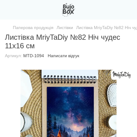
Паперова продукція
Листівки
Листівка MriyTaDiy №82 Ніч ч
Листівка MriyTaDiy №82 Ніч чудес
11х16 см
Артикул:
MTD-1094
Написати відгук