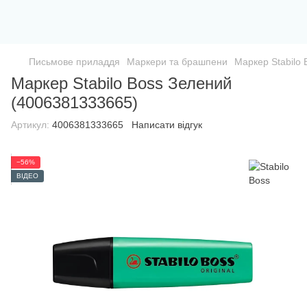
Письмове приладдя
Маркери та брашпени
Маркер Stabilo
Маркер Stabilo Boss Зелений
(4006381333665)
Артикул:
4006381333665
Написати відгук
−56%
ВІДЕО