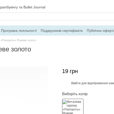
рапбукінгу та Bullet Journal
Програма лояльності
Подарункові сертифікати
Публічна оферт
ння
Блог
Контакти
Про магазин
а «Папороть» Рожеве золото
еве золото
19 грн
Ввійти
для відображення нак
%
Виберіть колір