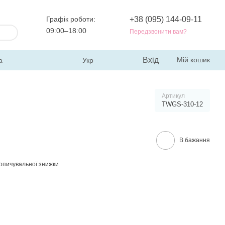
Графік роботи:
+38 (095) 144-09-11
09:00–18:00
Передзвонити вам?
Вхід
Мій кошик
а
Укр
Артикул
TWGS-310-12
В бажання
опичувальної знижки