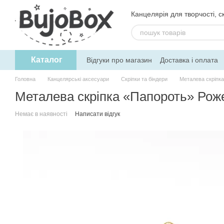
Перейти до основного контенту
Канцелярія для творчості, ск
Каталог
Відгуки про магазин
Доставка і оплата
Угода користувача
Обмін та поверне
Головна
Канцелярські аксесуари
Скріпки та біндери
Металева скріпк
Металева скріпка «Папороть» Рож
Немає в наявності
Написати відгук