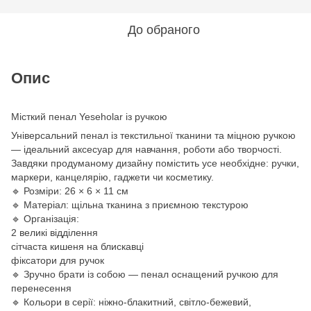
До обраного
Опис
Місткий пенал Yeseholar із ручкою
Універсальний пенал із текстильної тканини та міцною ручкою
— ідеальний аксесуар для навчання, роботи або творчості.
Завдяки продуманому дизайну помістить усе необхідне: ручки,
маркери, канцелярію, гаджети чи косметику.
🔹 Розміри: 26 × 6 × 11 см
🔹 Матеріал: щільна тканина з приємною текстурою
🔹 Організація:
2 великі відділення
сітчаста кишеня на блискавці
фіксатори для ручок
🔹 Зручно брати із собою — пенал оснащений ручкою для
перенесення
🔹 Кольори в серії: ніжно-блакитний, світло-бежевий,