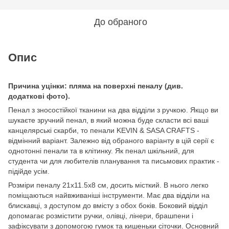
До обраного
Опис
Причина уцінки: пляма на поверхні пеналу (див.
додаткові фото).
Пенал з зносостійкої тканини на два відділи з ручкою. Якщо ви
шукаєте зручний пенал, в який можна буде скласти всі ваші
канцелярські скарби, то пенали KEVIN & SASA CRAFTS -
відмінний варіант. Залежно від обраного варіанту в цій серії є
однотонні пенали та в клітинку. Як пенал шкільний, для
студента чи для любителів планування та письмових практик -
підійде усім.
Розміри пеналу 21х11.5х8 см, досить місткий. В нього легко
поміщаються найвживаніші інструменти. Має два відділи на
блискавці, з доступом до вмісту з обох боків. Боковий відділ
допомагає розмістити ручки, олівці, лінери, брашпени і
зафіксувати з допомогою гумок та кишеньки сіточки. Основний