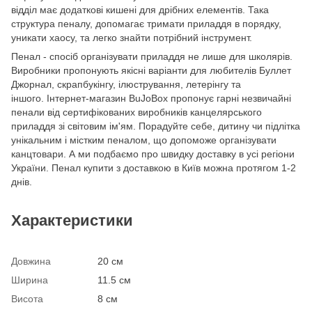
відділ має додаткові кишені для дрібних елементів. Така
структура пеналу, допомагає тримати приладдя в порядку,
уникати хаосу, та легко знайти потрібний інструмент.
Пенал - спосіб організувати приладдя не лише для школярів.
Виробники пропонують якісні варіанти для любителів Буллет
Джорнал, скрапбукінгу, ілюстрування, летерінгу та
іншого. Інтернет-магазин BuJoBox пропонує гарні незвичайні
пенали від сертифікованих виробників канцелярського
приладдя зі світовим ім'ям. Порадуйте себе, дитину чи підлітка
унікальним і містким пеналом, що допоможе організувати
канцтовари. А ми подбаємо про швидку доставку в усі регіони
України. Пенал купити з доставкою в Київ можна протягом 1-2
днів.
Характеристики
Довжина
20 см
Ширина
11.5 см
Висота
8 см