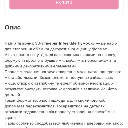
Купити
Опис
Набір творчих 3D-стікерів Infeel.Me Румбокс
— це набір
для створення об’ємної декоративної сцени у форматі
мініатюрного світу. Деталі наклеюються шарами на основу,
формуючи простір із будівлями, меблями, персонажами та
дрібними декоративними елементами.
Процес складання нагадує створення маленького паперового
міста або кімнати. Кожен елемент поступово займає своє
місце, створюючи глибину та ефект об’ємної ілюстрації. У
результаті виходить яскрава композиція з великою кількістю
деталей.
Такий формат творчості підходить для спокійного хобі,
допомагає переключитися, зосередитися на деталях і
отримати задоволення від процесу створення власної міні-
сцени.
Набір особливо сподобається любителям паперових мініатюр,