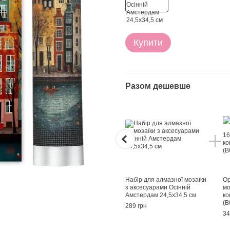
Купити
Разом дешевше
Набір для алмазної мозаїки
Ор
з аксесуарами Осінній
мо
Амстердам 24,5х34,5 см
ко
(B
289 грн
34