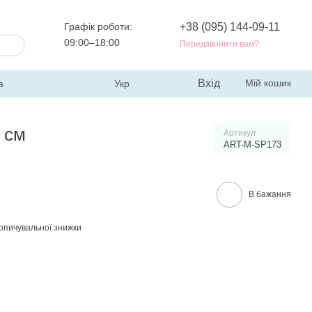
Графік роботи:
+38 (095) 144-09-11
09:00–18:00
Передзвонити вам?
Вхід
Мій кошик
а
Укр
 см
Артикул
ART-M-SP173
В бажання
опичувальної знижки