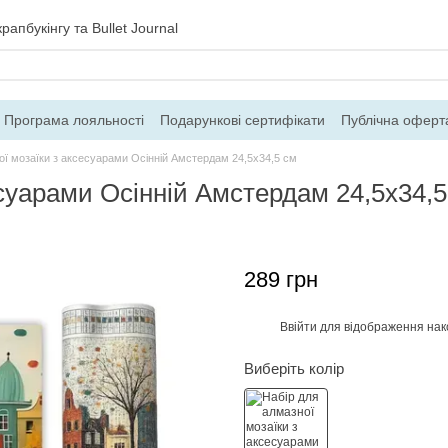
рапбукінгу та Bullet Journal
Програма лояльності
Подарункові сертифікати
Публічна оферт
ння
Блог
Контакти
Про магазин
ої мозаїки з аксесуарами Осінній Амстердам 24,5х34,5 см
есуарами Осінній Амстердам 24,5х34,5
289 грн
Ввійти
для відображення нак
%
Виберіть колір