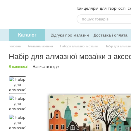
Перейти до основного контенту
Канцелярія для творчості, ск
Каталог
Відгуки про магазин
Доставка і оплата
Угода користувача
Обмін та поверне
Головна
Алмазна мозаїка
Набори алмазної мозаїки
Набір для алмазн
Набір для алмазної мозаїки з акс
В наявності
Написати відгук