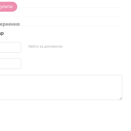
85
Купити
ернення
ар
Увійти за допомогою