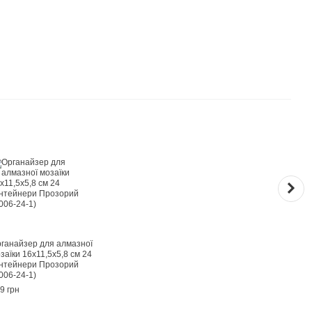
Раз
ганайзер для алмазної
Набі
заїки 16х11,5х5,8 см 24
з ак
нтейнери Прозорий
Амст
006-24-1)
289 г
9 грн