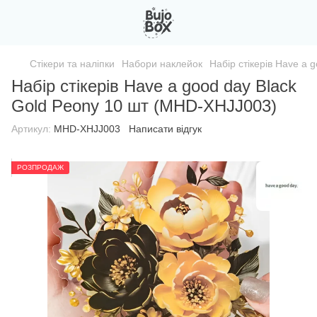
Стікери та наліпки
Набори наклейок
Набір стікерів Have a
Набір стікерів Have a good day Black
Gold Peony 10 шт (MHD-XHJJ003)
Артикул:
MHD-XHJJ003
Написати відгук
РОЗПРОДАЖ