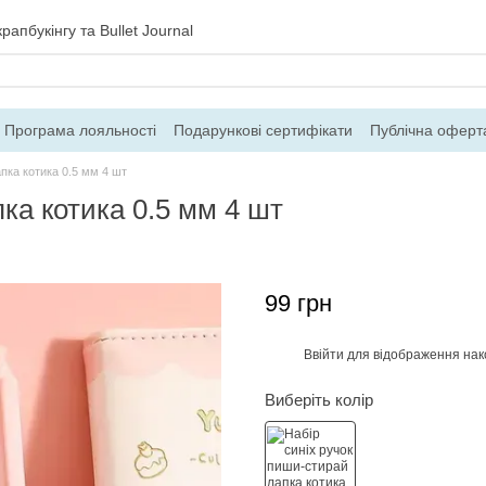
рапбукінгу та Bullet Journal
Програма лояльності
Подарункові сертифікати
Публічна оферт
ння
Блог
Контакти
Про магазин
пка котика 0.5 мм 4 шт
ка котика 0.5 мм 4 шт
99 грн
Ввійти
для відображення нак
%
Виберіть колір