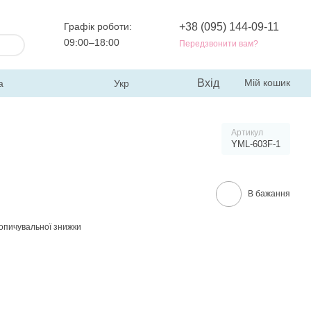
Графік роботи:
+38 (095) 144-09-11
09:00–18:00
Передзвонити вам?
Вхід
Мій кошик
а
Укр
Артикул
YML-603F-1
В бажання
опичувальної знижки