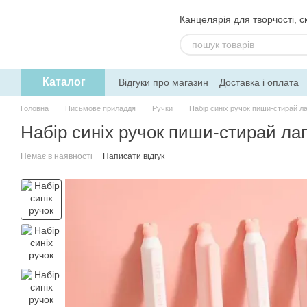
Перейти до основного контенту
Канцелярія для творчості, ск
Каталог
Відгуки про магазин
Доставка і оплата
Угода користувача
Обмін та поверне
Головна
Письмове приладдя
Ручки
Набір синіх ручок пиши-стирай ла
Набір синіх ручок пиши-стирай лап
Немає в наявності
Написати відгук