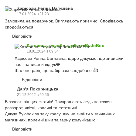
Харісова Регіна Вагизівна
17.01.2024 в 21:23
Замовила на подарунок. Виглядають приємно. Сподіваюсь
сподобаються.
Відповісти
Катерина, служба турботи BuJoBox
18.01.2024 в 09:34
Харісова Регіна Вагизівна, щиро дякуємо, що знайшли
час і написали відгук❤️
Шалено раді, що набір вам сподобався🥰
Відповісти
Дар'я Покорницька
21.12.2022 в 20:56
В захваті від цих скотчів! Прикрашають ледь не кожен
розворот, якісні, красиві та естетичні.
Дякую Byjobox за таку красу, яку не знайти у звичайних
магазинах, приємні ціни та гарну комунікацію
Відповісти