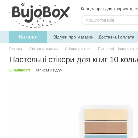
Перейти до основного контенту
Канцелярія для творчості, ск
Каталог
Відгуки про магазин
Доставка і оплата
Угода користувача
Обмін та поверне
Головна
Стікери та наліпки
Стікери для книг
Пастельні стікери для кни
Пастельні стікери для книг 10 коль
В наявності
Написати відгук