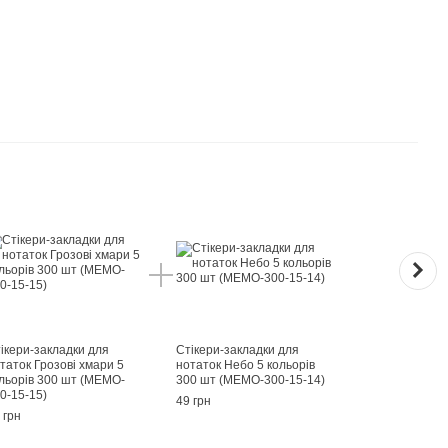
Раз
ікери-закладки для
Стікери-закладки для
Пасте
таток Грозові хмари 5
нотаток Небо 5 кольорів
10 ко
льорів 300 шт (MEMO-
300 шт (MEMO-300-15-14)
49 гр
0-15-15)
49 грн
 грн
13