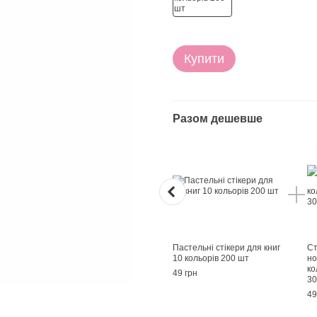
Купити
Разом дешевше
Пастельні стікери для книг
Ст
10 кольорів 200 шт
но
ко
49 грн
30
49