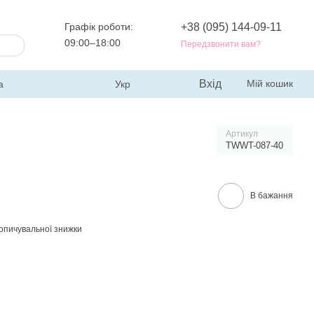
Графік роботи:
+38 (095) 144-09-11
09:00–18:00
Передзвонити вам?
Вхід
Мій кошик
а
Укр
Артикул
TWWT-087-40
В бажання
опичувальної знижки