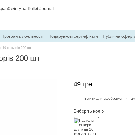
рапбукінгу та Bullet Journal
Програма лояльності
Подарункові сертифікати
Публічна оферт
ння
Блог
Контакти
Про магазин
г 10 кольорів 200 шт
орів 200 шт
49 грн
Ввійти
для відображення нак
%
Виберіть колір