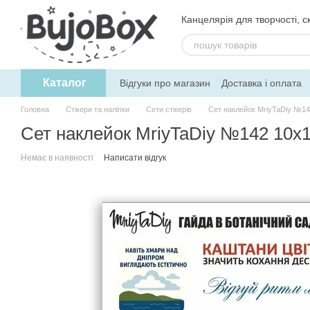
Перейти до основного контенту
Канцелярія для творчості, ск
Каталог
Відгуки про магазин
Доставка і оплата
Угода користувача
Обмін та поверне
Головна
Стікери та наліпки
Сети стікерів
Сет наклейок MriyTaDiy №14
Сет наклейок MriyTaDiy №142 10х
Немає в наявності
Написати відгук