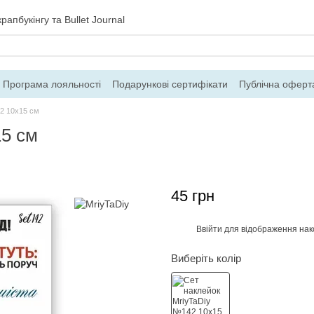
рапбукінгу та Bullet Journal
Програма лояльності
Подарункові сертифікати
Публічна оферт
ння
Блог
Контакти
Про магазин
2 10х15 см
15 см
45 грн
Ввійти
для відображення нак
%
Виберіть колір