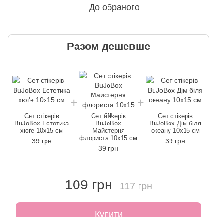
До обраного
Разом дешевше
Сет стікерів
Сет стікерів
Сет стікерів
BuJoBox Естетика
BuJoBox
BuJoBox Дім біля
хюґе 10х15 см
Майстерня
океану 10х15 см
флориста 10х15 см
39 грн
39 грн
39 грн
109 грн
117 грн
Купити