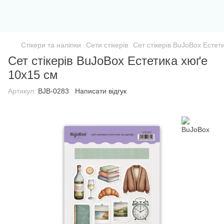
Стікери та наліпки
Сети стікерів
Сет стікерів BuJoBox Естет
Сет стікерів BuJoBox Естетика хюґе
10х15 см
Артикул:
BJB-0283
Написати відгук