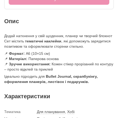
Опис
Додай натхнення у свій щоденник, планер чи творчий блокнот
Сет містить
тематичні наклейки
, які допоможуть зарядитися
позитивом та оформлювати сторінки стильно.
📌
Формат:
А6 (10×15 см)
📌
Матеріал:
Паперова основа
📌
Зручне використання:
Кожен стікер прорізаний по контуру
– просто відклей та приклей
Ідеально підходить для
Bullet Journal, скрапбукінгу,
оформлення планерів, листівок і подарунків.
Характеристики
Тематика
Для планування
,
Хобі