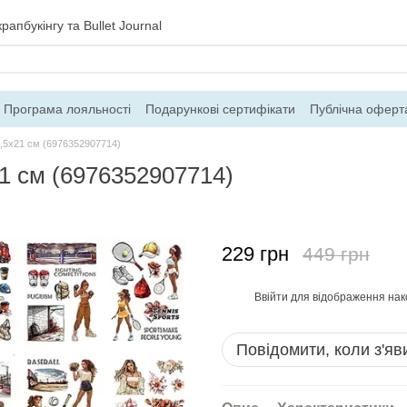
рапбукінгу та Bullet Journal
Програма лояльності
Подарункові сертифікати
Публічна оферт
ння
Блог
Контакти
Про магазин
4,5х21 см (6976352907714)
21 см (6976352907714)
229 грн
449 грн
Ввійти
для відображення нак
%
Повідомити, коли з'яв