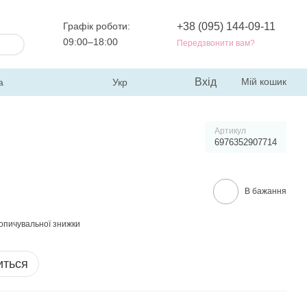
Графік роботи:
+38 (095) 144-09-11
09:00–18:00
Передзвонити вам?
Вхід
Мій кошик
а
Укр
Артикул
6976352907714
В бажання
опичувальної знижки
иться