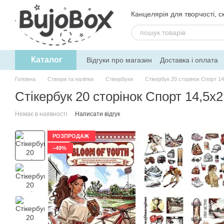
Перейти до основного контенту
Канцелярія для творчості, ск
Каталог
Відгуки про магазин
Доставка і оплата
Угода користувача
Обмін та поверне
Головна
Стікери та наліпки
Стікербуки
Стікербук 20 сторінок Спорт 1
Стікербук 20 сторінок Спорт 14,5х
Немає в наявності
Написати відгук
РОЗПРОДАЖ
−49%